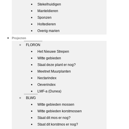
Stekelhuidigen
Manteldieren
Sponzen
Holtedieren
Overig marien
Projecten
FLORON
Het Nieuwe Strepen
Witte gebieden
Staat deze plant er nog?
Meetnet Muurplanten
Nectarindex
Oeverindex
LMF-a (Dunea)
BLWG
Witte gebieden mossen
Witte gebieden korstmossen
Staat dit mos er nog?
Staat dit korstmos er nog?