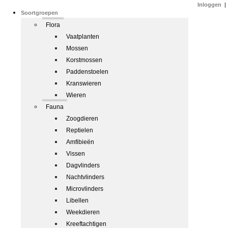
Inloggen
|
Soortgroepen
Flora
Vaatplanten
Mossen
Korstmossen
Paddenstoelen
Kranswieren
Wieren
Fauna
Zoogdieren
Reptielen
Amfibieën
Vissen
Dagvlinders
Nachtvlinders
Microvlinders
Libellen
Weekdieren
Kreeftachtigen