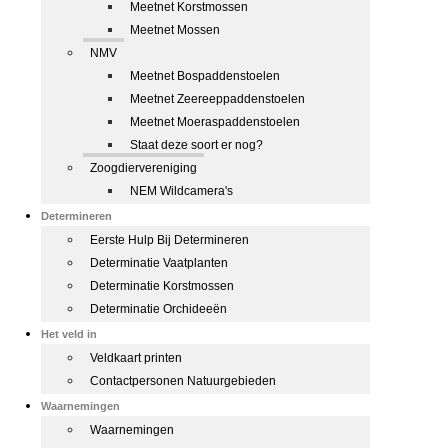
Meetnet Korstmossen
Meetnet Mossen
NMV
Meetnet Bospaddenstoelen
Meetnet Zeereeppaddenstoelen
Meetnet Moeraspaddenstoelen
Staat deze soort er nog?
Zoogdiervereniging
NEM Wildcamera's
Determineren
Eerste Hulp Bij Determineren
Determinatie Vaatplanten
Determinatie Korstmossen
Determinatie Orchideeën
Het veld in
Veldkaart printen
Contactpersonen Natuurgebieden
Waarnemingen
Waarnemingen