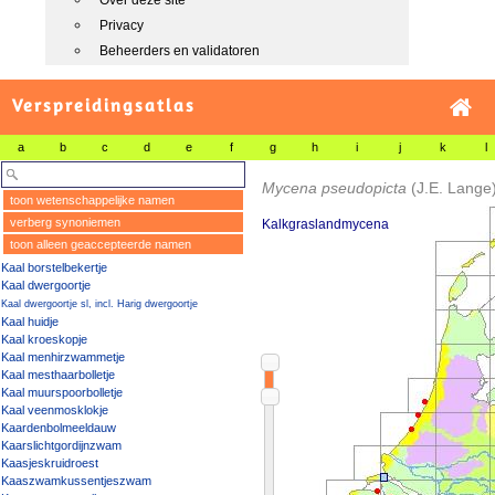
Over deze site
Privacy
Beheerders en validatoren
Verspreidingsatlas
a
b
c
d
e
f
g
h
i
j
k
l
Mycena pseudopicta
(J.E. Lange
toon wetenschappelijke namen
verberg synoniemen
Kalkgraslandmycena
toon alleen geaccepteerde namen
Kaal borstelbekertje
Kaal dwergoortje
Kaal dwergoortje sl, incl. Harig dwergoortje
Kaal huidje
Kaal kroeskopje
Kaal menhirzwammetje
Kaal mesthaarbolletje
Kaal muurspoorbolletje
Kaal veenmosklokje
Kaardenbolmeeldauw
Kaarslichtgordijnzwam
Kaasjeskruidroest
Kaaszwamkussentjeszwam