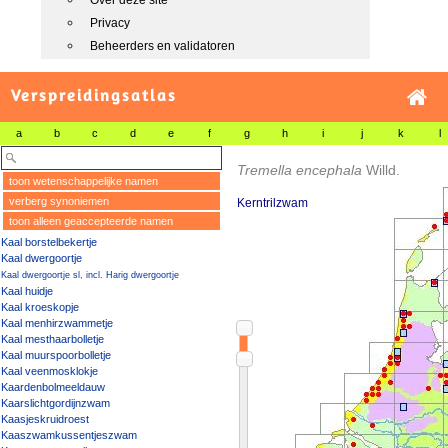
Over deze site
Privacy
Beheerders en validatoren
Verspreidingsatlas
a
b
c
d
e
f
g
h
i
j
k
l
Tremella encephala
Willd.
toon wetenschappelijke namen
verberg synoniemen
Kerntrilzwam
toon alleen geaccepteerde namen
Kaal borstelbekertje
Kaal dwergoortje
Kaal dwergoortje sl, incl. Harig dwergoortje
Kaal huidje
Kaal kroeskopje
Kaal menhirzwammetje
Kaal mesthaarbolletje
Kaal muurspoorbolletje
Kaal veenmosklokje
Kaardenbolmeeldauw
Kaarslichtgordijnzwam
Kaasjeskruidroest
Kaaszwamkussentjeszwam