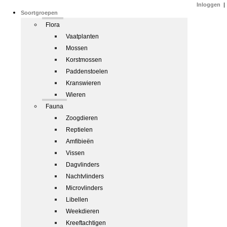
Inloggen
|
Soortgroepen
Flora
Vaatplanten
Mossen
Korstmossen
Paddenstoelen
Kranswieren
Wieren
Fauna
Zoogdieren
Reptielen
Amfibieën
Vissen
Dagvlinders
Nachtvlinders
Microvlinders
Libellen
Weekdieren
Kreeftachtigen