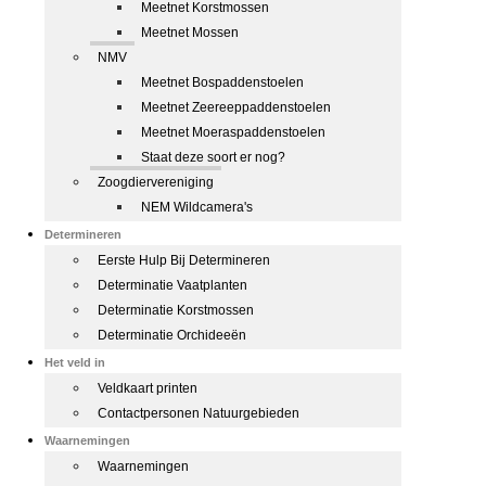
Meetnet Korstmossen
Meetnet Mossen
NMV
Meetnet Bospaddenstoelen
Meetnet Zeereeppaddenstoelen
Meetnet Moeraspaddenstoelen
Staat deze soort er nog?
Zoogdiervereniging
NEM Wildcamera's
Determineren
Eerste Hulp Bij Determineren
Determinatie Vaatplanten
Determinatie Korstmossen
Determinatie Orchideeën
Het veld in
Veldkaart printen
Contactpersonen Natuurgebieden
Waarnemingen
Waarnemingen