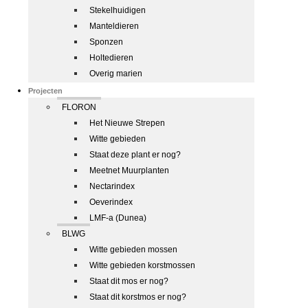
Stekelhuidigen
Manteldieren
Sponzen
Holtedieren
Overig marien
Projecten
FLORON
Het Nieuwe Strepen
Witte gebieden
Staat deze plant er nog?
Meetnet Muurplanten
Nectarindex
Oeverindex
LMF-a (Dunea)
BLWG
Witte gebieden mossen
Witte gebieden korstmossen
Staat dit mos er nog?
Staat dit korstmos er nog?