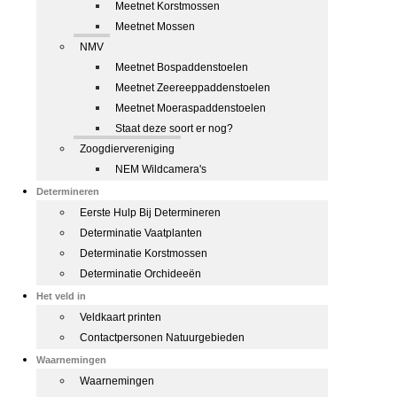
Meetnet Korstmossen
Meetnet Mossen
NMV
Meetnet Bospaddenstoelen
Meetnet Zeereeppaddenstoelen
Meetnet Moeraspaddenstoelen
Staat deze soort er nog?
Zoogdiervereniging
NEM Wildcamera's
Determineren
Eerste Hulp Bij Determineren
Determinatie Vaatplanten
Determinatie Korstmossen
Determinatie Orchideeën
Het veld in
Veldkaart printen
Contactpersonen Natuurgebieden
Waarnemingen
Waarnemingen