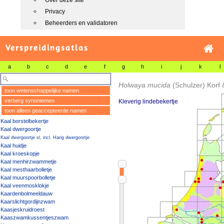
Over deze site
Privacy
Beheerders en validatoren
Verspreidingsatlas
a
b
c
d
e
f
g
h
i
j
k
l
Holwaya mucida
(Schulzer) Korf
toon wetenschappelijke namen
verberg synoniemen
Kleverig lindebekertje
toon alleen geaccepteerde namen
Kaal borstelbekertje
Kaal dwergoortje
Kaal dwergoortje sl, incl. Harig dwergoortje
Kaal huidje
Kaal kroeskopje
Kaal menhirzwammetje
Kaal mesthaarbolletje
Kaal muurspoorbolletje
Kaal veenmosklokje
Kaardenbolmeeldauw
Kaarslichtgordijnzwam
Kaasjeskruidroest
Kaaszwamkussentjeszwam