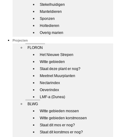
Stekelhuidigen
Manteldieren
Sponzen
Holtedieren
Overig marien
Projecten
FLORON
Het Nieuwe Strepen
Witte gebieden
Staat deze plant er nog?
Meetnet Muurplanten
Nectarindex
Oeverindex
LMF-a (Dunea)
BLWG
Witte gebieden mossen
Witte gebieden korstmossen
Staat dit mos er nog?
Staat dit korstmos er nog?