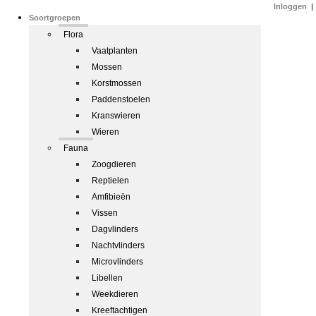
Inloggen
|
Soortgroepen
Flora
Vaatplanten
Mossen
Korstmossen
Paddenstoelen
Kranswieren
Wieren
Fauna
Zoogdieren
Reptielen
Amfibieën
Vissen
Dagvlinders
Nachtvlinders
Microvlinders
Libellen
Weekdieren
Kreeftachtigen