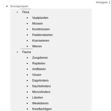
Inloggen
|
Soortgroepen
Flora
Vaatplanten
Mossen
Korstmossen
Paddenstoelen
Kranswieren
Wieren
Fauna
Zoogdieren
Reptielen
Amfibieën
Vissen
Dagvlinders
Nachtvlinders
Microvlinders
Libellen
Weekdieren
Kreeftachtigen