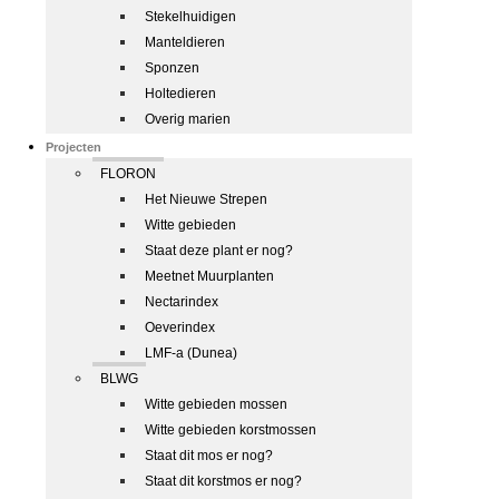
Stekelhuidigen
Manteldieren
Sponzen
Holtedieren
Overig marien
Projecten
FLORON
Het Nieuwe Strepen
Witte gebieden
Staat deze plant er nog?
Meetnet Muurplanten
Nectarindex
Oeverindex
LMF-a (Dunea)
BLWG
Witte gebieden mossen
Witte gebieden korstmossen
Staat dit mos er nog?
Staat dit korstmos er nog?