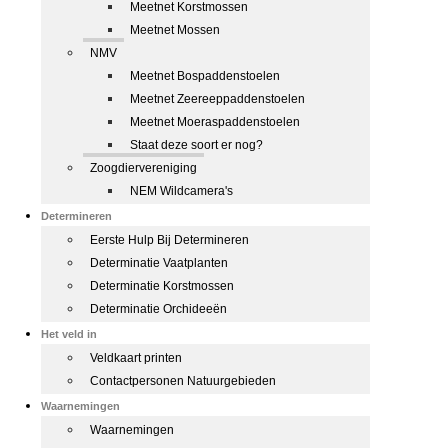
Meetnet Korstmossen
Meetnet Mossen
NMV
Meetnet Bospaddenstoelen
Meetnet Zeereeppaddenstoelen
Meetnet Moeraspaddenstoelen
Staat deze soort er nog?
Zoogdiervereniging
NEM Wildcamera's
Determineren
Eerste Hulp Bij Determineren
Determinatie Vaatplanten
Determinatie Korstmossen
Determinatie Orchideeën
Het veld in
Veldkaart printen
Contactpersonen Natuurgebieden
Waarnemingen
Waarnemingen