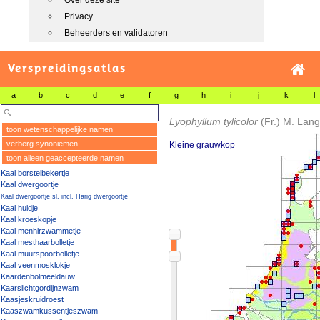
Over deze site
Privacy
Beheerders en validatoren
Verspreidingsatlas
a
b
c
d
e
f
g
h
i
j
k
l
Lyophyllum tylicolor
(Fr.) M. Lan
toon wetenschappelijke namen
verberg synoniemen
Kleine grauwkop
toon alleen geaccepteerde namen
Kaal borstelbekertje
Kaal dwergoortje
Kaal dwergoortje sl, incl. Harig dwergoortje
Kaal huidje
Kaal kroeskopje
Kaal menhirzwammetje
Kaal mesthaarbolletje
Kaal muurspoorbolletje
Kaal veenmosklokje
Kaardenbolmeeldauw
Kaarslichtgordijnzwam
Kaasjeskruidroest
Kaaszwamkussentjeszwam