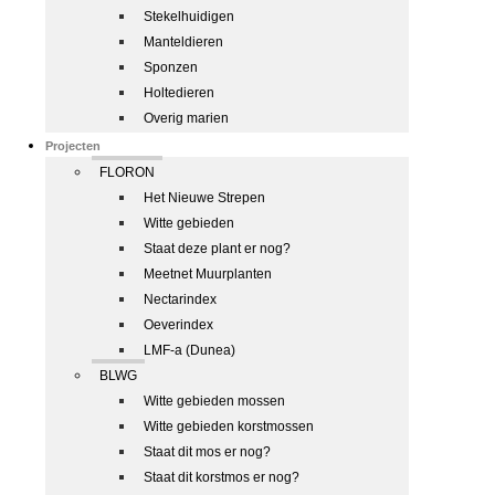
Stekelhuidigen
Manteldieren
Sponzen
Holtedieren
Overig marien
Projecten
FLORON
Het Nieuwe Strepen
Witte gebieden
Staat deze plant er nog?
Meetnet Muurplanten
Nectarindex
Oeverindex
LMF-a (Dunea)
BLWG
Witte gebieden mossen
Witte gebieden korstmossen
Staat dit mos er nog?
Staat dit korstmos er nog?