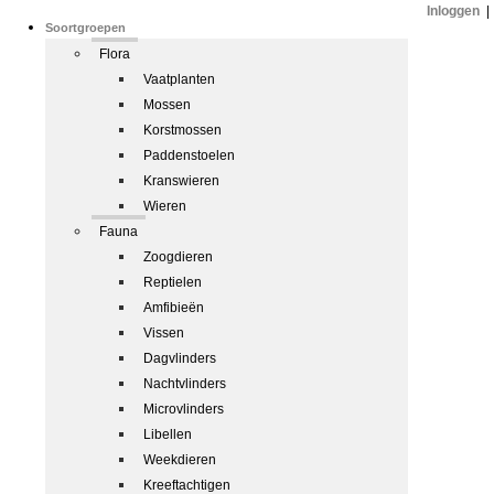
Inloggen
|
Soortgroepen
Flora
Vaatplanten
Mossen
Korstmossen
Paddenstoelen
Kranswieren
Wieren
Fauna
Zoogdieren
Reptielen
Amfibieën
Vissen
Dagvlinders
Nachtvlinders
Microvlinders
Libellen
Weekdieren
Kreeftachtigen