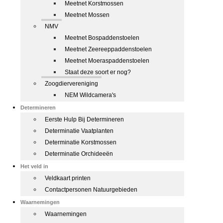
Meetnet Korstmossen
Meetnet Mossen
NMV
Meetnet Bospaddenstoelen
Meetnet Zeereeppaddenstoelen
Meetnet Moeraspaddenstoelen
Staat deze soort er nog?
Zoogdiervereniging
NEM Wildcamera's
Determineren
Eerste Hulp Bij Determineren
Determinatie Vaatplanten
Determinatie Korstmossen
Determinatie Orchideeën
Het veld in
Veldkaart printen
Contactpersonen Natuurgebieden
Waarnemingen
Waarnemingen