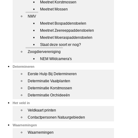
Meetnet Korstmossen
Meetnet Mossen
NMV
Meetnet Bospaddenstoelen
Meetnet Zeereeppaddenstoelen
Meetnet Moeraspaddenstoelen
Staat deze soort er nog?
Zoogdiervereniging
NEM Wildcamera's
Determineren
Eerste Hulp Bij Determineren
Determinatie Vaatplanten
Determinatie Korstmossen
Determinatie Orchideeën
Het veld in
Veldkaart printen
Contactpersonen Natuurgebieden
Waarnemingen
Waarnemingen