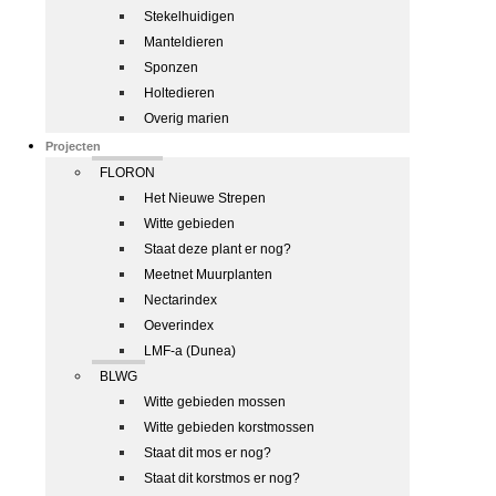
Stekelhuidigen
Manteldieren
Sponzen
Holtedieren
Overig marien
Projecten
FLORON
Het Nieuwe Strepen
Witte gebieden
Staat deze plant er nog?
Meetnet Muurplanten
Nectarindex
Oeverindex
LMF-a (Dunea)
BLWG
Witte gebieden mossen
Witte gebieden korstmossen
Staat dit mos er nog?
Staat dit korstmos er nog?