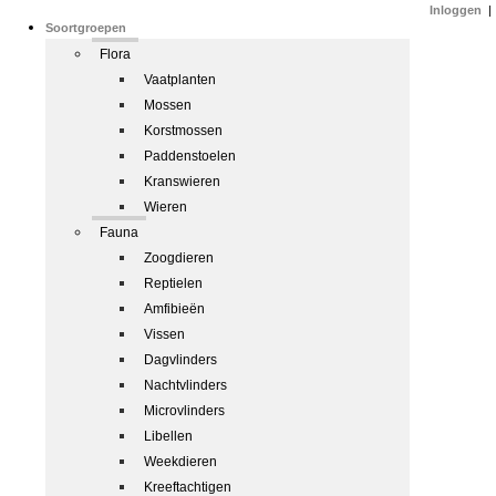
Inloggen
|
Soortgroepen
Flora
Vaatplanten
Mossen
Korstmossen
Paddenstoelen
Kranswieren
Wieren
Fauna
Zoogdieren
Reptielen
Amfibieën
Vissen
Dagvlinders
Nachtvlinders
Microvlinders
Libellen
Weekdieren
Kreeftachtigen