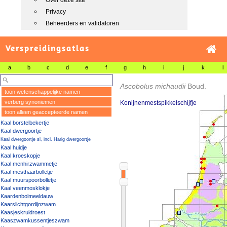
Over deze site
Privacy
Beheerders en validatoren
Verspreidingsatlas
a
b
c
d
e
f
g
h
i
j
k
l
Ascobolus michaudii
Boud.
toon wetenschappelijke namen
verberg synoniemen
Konijnenmestspikkelschijfje
toon alleen geaccepteerde namen
Kaal borstelbekertje
Kaal dwergoortje
Kaal dwergoortje sl, incl. Harig dwergoortje
Kaal huidje
Kaal kroeskopje
Kaal menhirzwammetje
Kaal mesthaarbolletje
Kaal muurspoorbolletje
Kaal veenmosklokje
Kaardenbolmeeldauw
Kaarslichtgordijnzwam
Kaasjeskruidroest
Kaaszwamkussentjeszwam