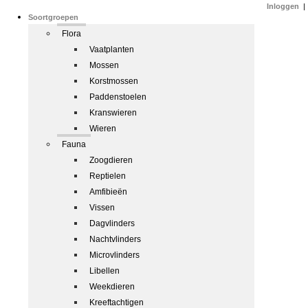
Inloggen
|
Soortgroepen
Flora
Vaatplanten
Mossen
Korstmossen
Paddenstoelen
Kranswieren
Wieren
Fauna
Zoogdieren
Reptielen
Amfibieën
Vissen
Dagvlinders
Nachtvlinders
Microvlinders
Libellen
Weekdieren
Kreeftachtigen