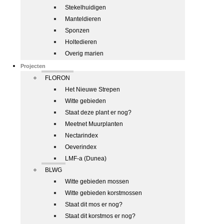
Stekelhuidigen
Manteldieren
Sponzen
Holtedieren
Overig marien
Projecten
FLORON
Het Nieuwe Strepen
Witte gebieden
Staat deze plant er nog?
Meetnet Muurplanten
Nectarindex
Oeverindex
LMF-a (Dunea)
BLWG
Witte gebieden mossen
Witte gebieden korstmossen
Staat dit mos er nog?
Staat dit korstmos er nog?