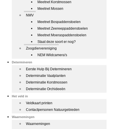
Meetnet Korstmossen
Meetnet Mossen
NMV
Meetnet Bospaddenstoelen
Meetnet Zeereeppaddenstoelen
Meetnet Moeraspaddenstoelen
Staat deze soort er nog?
Zoogdiervereniging
NEM Wildcamera's
Determineren
Eerste Hulp Bij Determineren
Determinatie Vaatplanten
Determinatie Korstmossen
Determinatie Orchideeën
Het veld in
Veldkaart printen
Contactpersonen Natuurgebieden
Waarnemingen
Waarnemingen