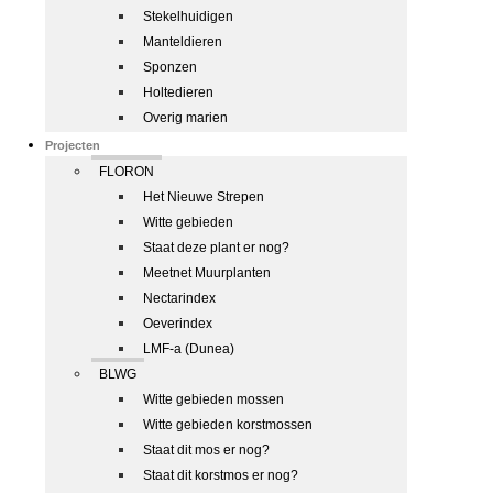
Stekelhuidigen
Manteldieren
Sponzen
Holtedieren
Overig marien
Projecten
FLORON
Het Nieuwe Strepen
Witte gebieden
Staat deze plant er nog?
Meetnet Muurplanten
Nectarindex
Oeverindex
LMF-a (Dunea)
BLWG
Witte gebieden mossen
Witte gebieden korstmossen
Staat dit mos er nog?
Staat dit korstmos er nog?