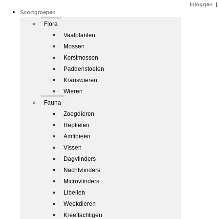
Inloggen
|
Soortgroepen
Flora
Vaatplanten
Mossen
Korstmossen
Paddenstoelen
Kranswieren
Wieren
Fauna
Zoogdieren
Reptielen
Amfibieën
Vissen
Dagvlinders
Nachtvlinders
Microvlinders
Libellen
Weekdieren
Kreeftachtigen