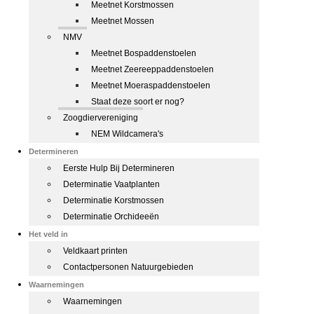
Meetnet Korstmossen
Meetnet Mossen
NMV
Meetnet Bospaddenstoelen
Meetnet Zeereeppaddenstoelen
Meetnet Moeraspaddenstoelen
Staat deze soort er nog?
Zoogdiervereniging
NEM Wildcamera's
Determineren
Eerste Hulp Bij Determineren
Determinatie Vaatplanten
Determinatie Korstmossen
Determinatie Orchideeën
Het veld in
Veldkaart printen
Contactpersonen Natuurgebieden
Waarnemingen
Waarnemingen