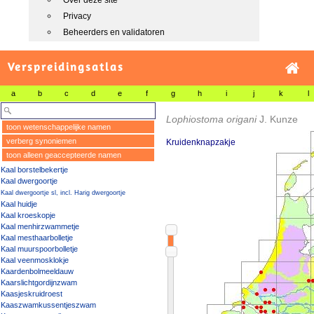
Over deze site
Privacy
Beheerders en validatoren
Verspreidingsatlas
a
b
c
d
e
f
g
h
i
j
k
l
Lophiostoma origani
J. Kunze
toon wetenschappelijke namen
verberg synoniemen
Kruidenknapzakje
toon alleen geaccepteerde namen
Kaal borstelbekertje
Kaal dwergoortje
Kaal dwergoortje sl, incl. Harig dwergoortje
Kaal huidje
Kaal kroeskopje
Kaal menhirzwammetje
Kaal mesthaarbolletje
Kaal muurspoorbolletje
Kaal veenmosklokje
Kaardenbolmeeldauw
Kaarslichtgordijnzwam
Kaasjeskruidroest
Kaaszwamkussentjeszwam