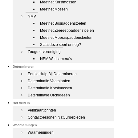
Meetnet Korstmossen
Meetnet Mossen
NMV
Meetnet Bospaddenstoelen
Meetnet Zeereeppaddenstoelen
Meetnet Moeraspaddenstoelen
Staat deze soort er nog?
Zoogdiervereniging
NEM Wildcamera's
Determineren
Eerste Hulp Bij Determineren
Determinatie Vaatplanten
Determinatie Korstmossen
Determinatie Orchideeën
Het veld in
Veldkaart printen
Contactpersonen Natuurgebieden
Waarnemingen
Waarnemingen