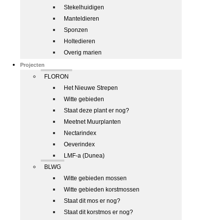
Stekelhuidigen
Manteldieren
Sponzen
Holtedieren
Overig marien
Projecten
FLORON
Het Nieuwe Strepen
Witte gebieden
Staat deze plant er nog?
Meetnet Muurplanten
Nectarindex
Oeverindex
LMF-a (Dunea)
BLWG
Witte gebieden mossen
Witte gebieden korstmossen
Staat dit mos er nog?
Staat dit korstmos er nog?