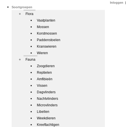
Inloggen
|
Soortgroepen
Flora
Vaatplanten
Mossen
Korstmossen
Paddenstoelen
Kranswieren
Wieren
Fauna
Zoogdieren
Reptielen
Amfibieën
Vissen
Dagvlinders
Nachtvlinders
Microvlinders
Libellen
Weekdieren
Kreeftachtigen