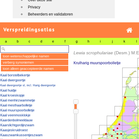
Over deze site
Privacy
Beheerders en validatoren
Verspreidingsatlas
a
b
c
d
e
f
g
h
i
j
k
l
Lewia scrophulariae
(Desm.) M.E
toon wetenschappelijke namen
verberg synoniemen
Krulharig muurspoorbolletje
toon alleen geaccepteerde namen
Kaal borstelbekertje
Kaal dwergoortje
Kaal dwergoortje sl, incl. Harig dwergoortje
Kaal huidje
Kaal kroeskopje
Kaal menhirzwammetje
Kaal mesthaarbolletje
Kaal muurspoorbolletje
Kaal veenmosklokje
Kaardenbolmeeldauw
Kaarslichtgordijnzwam
Kaasjeskruidroest
Kaaszwamkussentjeszwam