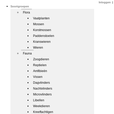
Inloggen
|
Soortgroepen
Flora
Vaatplanten
Mossen
Korstmossen
Paddenstoelen
Kranswieren
Wieren
Fauna
Zoogdieren
Reptielen
Amfibieën
Vissen
Dagvlinders
Nachtvlinders
Microvlinders
Libellen
Weekdieren
Kreeftachtigen