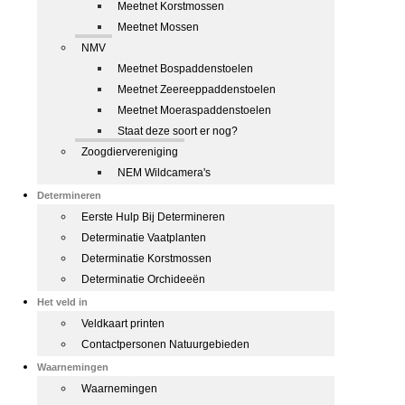
Meetnet Korstmossen
Meetnet Mossen
NMV
Meetnet Bospaddenstoelen
Meetnet Zeereeppaddenstoelen
Meetnet Moeraspaddenstoelen
Staat deze soort er nog?
Zoogdiervereniging
NEM Wildcamera's
Determineren
Eerste Hulp Bij Determineren
Determinatie Vaatplanten
Determinatie Korstmossen
Determinatie Orchideeën
Het veld in
Veldkaart printen
Contactpersonen Natuurgebieden
Waarnemingen
Waarnemingen