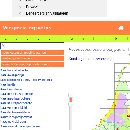
Over deze site
Privacy
Beheerders en validatoren
Verspreidingsatlas
a
b
c
d
e
f
g
h
i
j
k
l
Pseudocosmospora eutypae
C. H
toon wetenschappelijke namen
verberg synoniemen
Korstkogelmeniezwammetje
toon alleen geaccepteerde namen
Kaal borstelbekertje
Kaal dwergoortje
Kaal dwergoortje sl, incl. Harig dwergoortje
Kaal huidje
Kaal kroeskopje
Kaal menhirzwammetje
Kaal mesthaarbolletje
Kaal muurspoorbolletje
Kaal veenmosklokje
Kaardenbolmeeldauw
Kaarslichtgordijnzwam
Kaasjeskruidroest
Kaaszwamkussentjeszwam