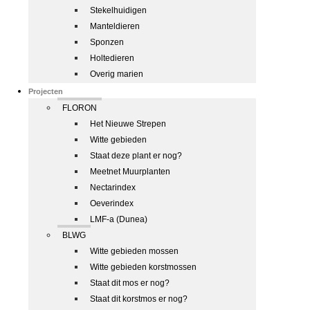
Stekelhuidigen
Manteldieren
Sponzen
Holtedieren
Overig marien
Projecten
FLORON
Het Nieuwe Strepen
Witte gebieden
Staat deze plant er nog?
Meetnet Muurplanten
Nectarindex
Oeverindex
LMF-a (Dunea)
BLWG
Witte gebieden mossen
Witte gebieden korstmossen
Staat dit mos er nog?
Staat dit korstmos er nog?