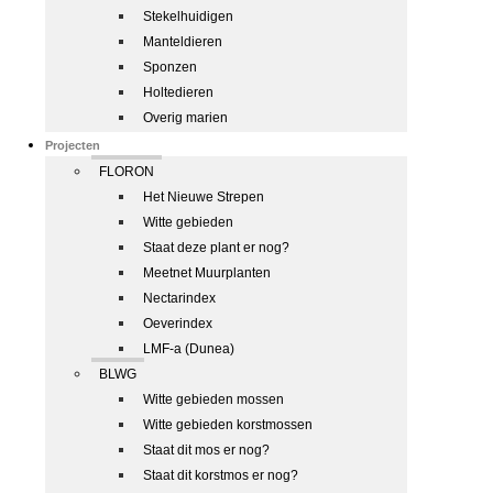
Stekelhuidigen
Manteldieren
Sponzen
Holtedieren
Overig marien
Projecten
FLORON
Het Nieuwe Strepen
Witte gebieden
Staat deze plant er nog?
Meetnet Muurplanten
Nectarindex
Oeverindex
LMF-a (Dunea)
BLWG
Witte gebieden mossen
Witte gebieden korstmossen
Staat dit mos er nog?
Staat dit korstmos er nog?