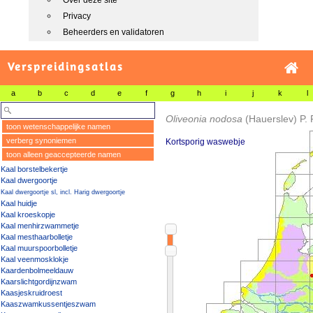
Over deze site
Privacy
Beheerders en validatoren
Verspreidingsatlas
a
b
c
d
e
f
g
h
i
j
k
l
Oliveonia nodosa
(Hauerslev) P.
toon wetenschappelijke namen
verberg synoniemen
Kortsporig waswebje
toon alleen geaccepteerde namen
Kaal borstelbekertje
Kaal dwergoortje
Kaal dwergoortje sl, incl. Harig dwergoortje
Kaal huidje
Kaal kroeskopje
Kaal menhirzwammetje
Kaal mesthaarbolletje
Kaal muurspoorbolletje
Kaal veenmosklokje
Kaardenbolmeeldauw
Kaarslichtgordijnzwam
Kaasjeskruidroest
Kaaszwamkussentjeszwam