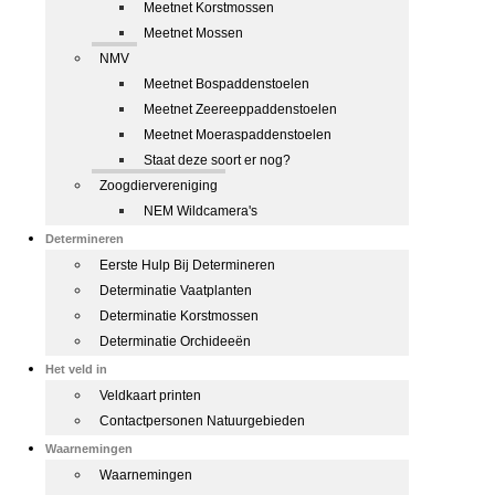
Meetnet Korstmossen
Meetnet Mossen
NMV
Meetnet Bospaddenstoelen
Meetnet Zeereeppaddenstoelen
Meetnet Moeraspaddenstoelen
Staat deze soort er nog?
Zoogdiervereniging
NEM Wildcamera's
Determineren
Eerste Hulp Bij Determineren
Determinatie Vaatplanten
Determinatie Korstmossen
Determinatie Orchideeën
Het veld in
Veldkaart printen
Contactpersonen Natuurgebieden
Waarnemingen
Waarnemingen