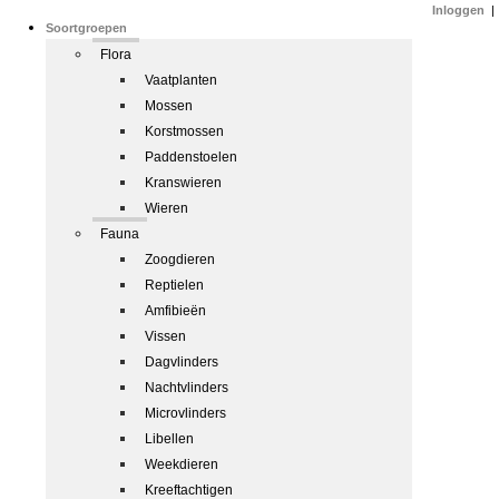
Inloggen
|
Soortgroepen
Flora
Vaatplanten
Mossen
Korstmossen
Paddenstoelen
Kranswieren
Wieren
Fauna
Zoogdieren
Reptielen
Amfibieën
Vissen
Dagvlinders
Nachtvlinders
Microvlinders
Libellen
Weekdieren
Kreeftachtigen