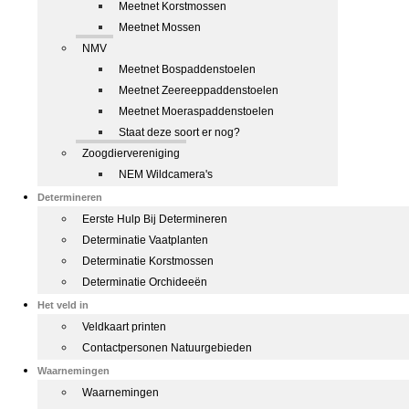
Meetnet Korstmossen
Meetnet Mossen
NMV
Meetnet Bospaddenstoelen
Meetnet Zeereeppaddenstoelen
Meetnet Moeraspaddenstoelen
Staat deze soort er nog?
Zoogdiervereniging
NEM Wildcamera's
Determineren
Eerste Hulp Bij Determineren
Determinatie Vaatplanten
Determinatie Korstmossen
Determinatie Orchideeën
Het veld in
Veldkaart printen
Contactpersonen Natuurgebieden
Waarnemingen
Waarnemingen