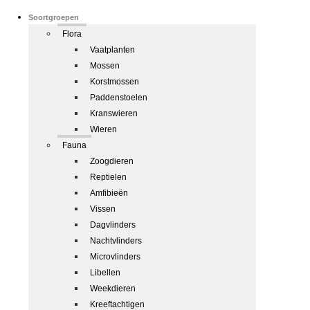
Soortgroepen
Flora
Vaatplanten
Mossen
Korstmossen
Paddenstoelen
Kranswieren
Wieren
Fauna
Zoogdieren
Reptielen
Amfibieën
Vissen
Dagvlinders
Nachtvlinders
Microvlinders
Libellen
Weekdieren
Kreeftachtigen