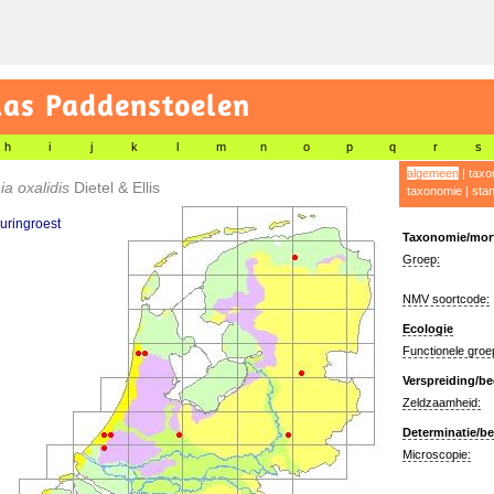
las Paddenstoelen
h
i
j
k
l
m
n
o
p
q
r
s
algemeen
|
taxo
ia oxalidis
Dietel & Ellis
taxonomie
|
sta
uringroest
Taxonomie/morf
Groep:
NMV soortcode:
Ecologie
Functionele groe
Verspreiding/be
Zeldzaamheid:
Determinatie/be
Microscopie: