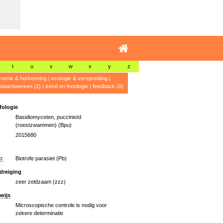
t
u
v
w
x
y
z
nomie & herkenning
|
ecologie & verspreiding
|
ndaardwerken (2)
|
trend en fenologie
|
feedback (0)
ologie
Basidiomyceten, puccinioïd
(roestzwammen) (Bpu)
2015680
p:
Biotrofe parasiet (Pb)
dreiging
zeer zeldzaam (zzz)
wijs
Microscopische controle is nodig voor
zekere determinatie