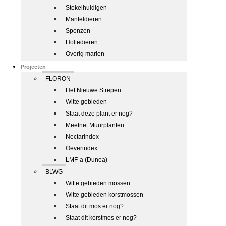
Stekelhuidigen
Manteldieren
Sponzen
Holtedieren
Overig marien
Projecten
FLORON
Het Nieuwe Strepen
Witte gebieden
Staat deze plant er nog?
Meetnet Muurplanten
Nectarindex
Oeverindex
LMF-a (Dunea)
BLWG
Witte gebieden mossen
Witte gebieden korstmossen
Staat dit mos er nog?
Staat dit korstmos er nog?