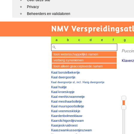
Over deze site
Privacy
Beheerders en validatoren
NMV Verspreidingsat
a
b
c
d
e
f
g
Puccin
toon wetenschappelijke namen
verberg synoniemen
Klaverz
toon alleen geaccepteerde namen
Kaal borstelbekertje
Kaal dwergoortje
Kaal dwergoortje sl, incl. Harig dwergoortje
Kaal huidje
Kaal kroeskopje
Kaal menhirzwammetje
Kaal mesthaarbolletje
Kaal muurspoorbolletje
Kaal veenmosklokje
Kaardenbolmeeldauw
Kaarslichtgordijnzwam
Kaasjeskruidroest
Kaaszwamkussentjeszwam