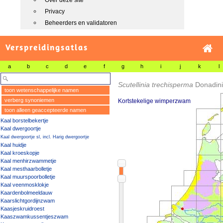
Over deze site
Privacy
Beheerders en validatoren
Verspreidingsatlas
a
b
c
d
e
f
g
h
i
j
k
l
Scutellinia trechisperma
Donadini
toon wetenschappelijke namen
verberg synoniemen
Kortstekelige wimperzwam
toon alleen geaccepteerde namen
Kaal borstelbekertje
Kaal dwergoortje
Kaal dwergoortje sl, incl. Harig dwergoortje
Kaal huidje
Kaal kroeskopje
Kaal menhirzwammetje
Kaal mesthaarbolletje
Kaal muurspoorbolletje
Kaal veenmosklokje
Kaardenbolmeeldauw
Kaarslichtgordijnzwam
Kaasjeskruidroest
Kaaszwamkussentjeszwam