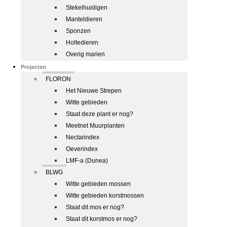
Stekelhuidigen
Manteldieren
Sponzen
Holtedieren
Overig marien
Projecten
FLORON
Het Nieuwe Strepen
Witte gebieden
Staat deze plant er nog?
Meetnet Muurplanten
Nectarindex
Oeverindex
LMF-a (Dunea)
BLWG
Witte gebieden mossen
Witte gebieden korstmossen
Staat dit mos er nog?
Staat dit korstmos er nog?