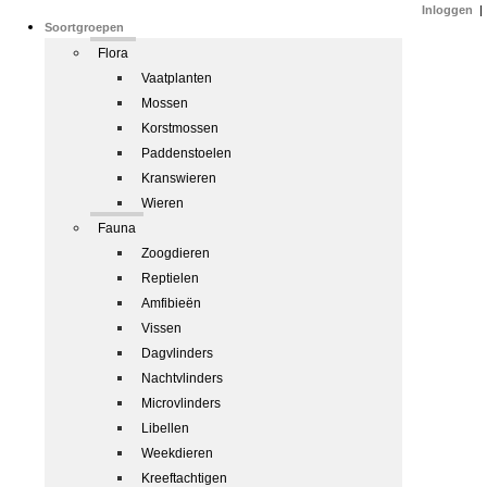
Inloggen
|
Soortgroepen
Flora
Vaatplanten
Mossen
Korstmossen
Paddenstoelen
Kranswieren
Wieren
Fauna
Zoogdieren
Reptielen
Amfibieën
Vissen
Dagvlinders
Nachtvlinders
Microvlinders
Libellen
Weekdieren
Kreeftachtigen