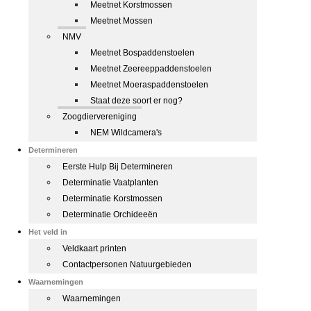
Meetnet Korstmossen
Meetnet Mossen
NMV
Meetnet Bospaddenstoelen
Meetnet Zeereeppaddenstoelen
Meetnet Moeraspaddenstoelen
Staat deze soort er nog?
Zoogdiervereniging
NEM Wildcamera's
Determineren
Eerste Hulp Bij Determineren
Determinatie Vaatplanten
Determinatie Korstmossen
Determinatie Orchideeën
Het veld in
Veldkaart printen
Contactpersonen Natuurgebieden
Waarnemingen
Waarnemingen