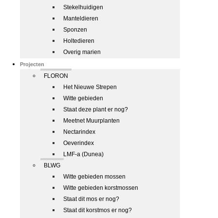
Stekelhuidigen
Manteldieren
Sponzen
Holtedieren
Overig marien
Projecten
FLORON
Het Nieuwe Strepen
Witte gebieden
Staat deze plant er nog?
Meetnet Muurplanten
Nectarindex
Oeverindex
LMF-a (Dunea)
BLWG
Witte gebieden mossen
Witte gebieden korstmossen
Staat dit mos er nog?
Staat dit korstmos er nog?