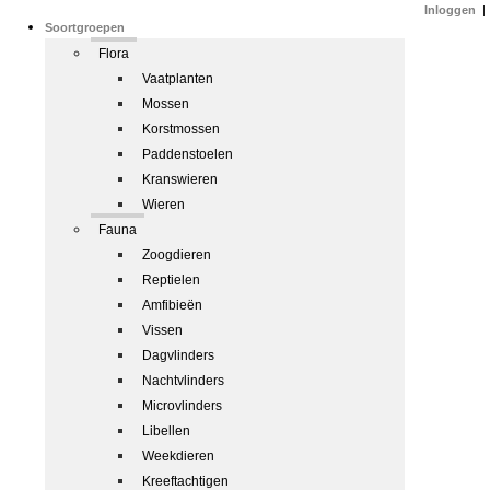
Inloggen
|
Soortgroepen
Flora
Vaatplanten
Mossen
Korstmossen
Paddenstoelen
Kranswieren
Wieren
Fauna
Zoogdieren
Reptielen
Amfibieën
Vissen
Dagvlinders
Nachtvlinders
Microvlinders
Libellen
Weekdieren
Kreeftachtigen