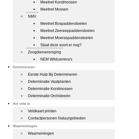
Meetnet Korstmossen
Meetnet Mossen
NMV
Meetnet Bospaddenstoelen
Meetnet Zeereeppaddenstoelen
Meetnet Moeraspaddenstoelen
Staat deze soort er nog?
Zoogdiervereniging
NEM Wildcamera's
Determineren
Eerste Hulp Bij Determineren
Determinatie Vaatplanten
Determinatie Korstmossen
Determinatie Orchideeën
Het veld in
Veldkaart printen
Contactpersonen Natuurgebieden
Waarnemingen
Waarnemingen