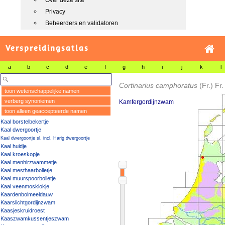
Over deze site
Privacy
Beheerders en validatoren
Verspreidingsatlas
a
b
c
d
e
f
g
h
i
j
k
l
Cortinarius camphoratus
(Fr.) Fr.
toon wetenschappelijke namen
verberg synoniemen
Kamfergordijnzwam
toon alleen geaccepteerde namen
Kaal borstelbekertje
Kaal dwergoortje
Kaal dwergoortje sl, incl. Harig dwergoortje
Kaal huidje
Kaal kroeskopje
Kaal menhirzwammetje
Kaal mesthaarbolletje
Kaal muurspoorbolletje
Kaal veenmosklokje
Kaardenbolmeeldauw
Kaarslichtgordijnzwam
Kaasjeskruidroest
Kaaszwamkussentjeszwam