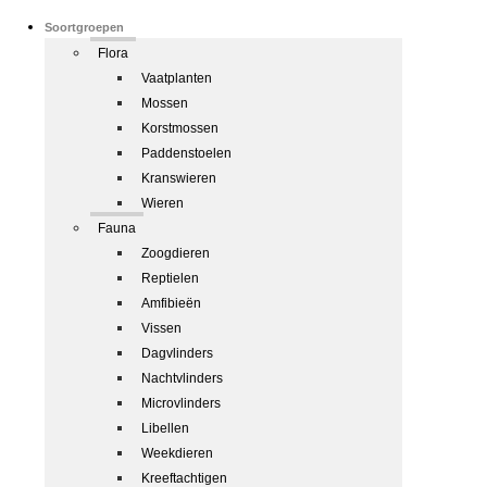
Soortgroepen
Flora
Vaatplanten
Mossen
Korstmossen
Paddenstoelen
Kranswieren
Wieren
Fauna
Zoogdieren
Reptielen
Amfibieën
Vissen
Dagvlinders
Nachtvlinders
Microvlinders
Libellen
Weekdieren
Kreeftachtigen