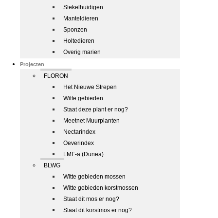
Stekelhuidigen
Manteldieren
Sponzen
Holtedieren
Overig marien
Projecten
FLORON
Het Nieuwe Strepen
Witte gebieden
Staat deze plant er nog?
Meetnet Muurplanten
Nectarindex
Oeverindex
LMF-a (Dunea)
BLWG
Witte gebieden mossen
Witte gebieden korstmossen
Staat dit mos er nog?
Staat dit korstmos er nog?