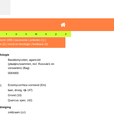
t
u
v
w
x
y
z
zicht 1995
|
taxonomie
|
artikelen (1)
|
n (2)
|
trend en fenologie
|
feedback (0)
ologie
Basidiomyceten, agaricoïd
(plaatjeszwammen, incl. Russula’s en
verwanten) (Bag)
0064900
p:
Ectomycorrhiza vormend (Em)
laan, droog, rijk (47)
Grond (10)
Quercus spec. (42)
dreiging
zeldzaam (zz)