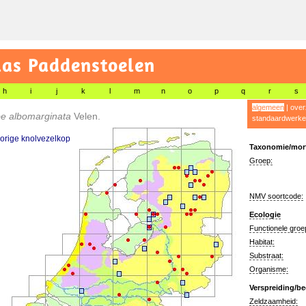
las Paddenstoelen
h
i
j
k
l
m
n
o
p
q
r
s
algemeen
|
over
be albomarginata
Velen.
standaardwerke
orige knolvezelkop
Taxonomie/morf
Groep:
NMV soortcode:
Ecologie
Functionele groe
Habitat:
Substraat:
Organisme:
Verspreiding/be
Zeldzaamheid: