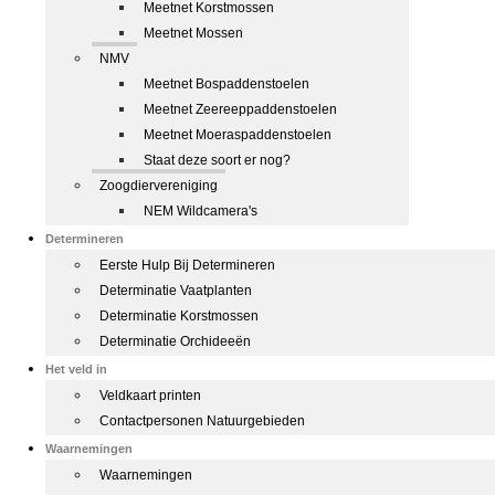
Meetnet Korstmossen
Meetnet Mossen
NMV
Meetnet Bospaddenstoelen
Meetnet Zeereeppaddenstoelen
Meetnet Moeraspaddenstoelen
Staat deze soort er nog?
Zoogdiervereniging
NEM Wildcamera's
Determineren
Eerste Hulp Bij Determineren
Determinatie Vaatplanten
Determinatie Korstmossen
Determinatie Orchideeën
Het veld in
Veldkaart printen
Contactpersonen Natuurgebieden
Waarnemingen
Waarnemingen