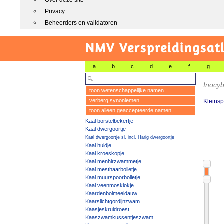
Over deze site
Privacy
Beheerders en validatoren
NMV Verspreidingsat
a
b
c
d
e
f
g
Inocy
toon wetenschappelijke namen
verberg synoniemen
Kleinsp
toon alleen geaccepteerde namen
Kaal borstelbekertje
Kaal dwergoortje
Kaal dwergoortje sl, incl. Harig dwergoortje
Kaal huidje
Kaal kroeskopje
Kaal menhirzwammetje
Kaal mesthaarbolletje
Kaal muurspoorbolletje
Kaal veenmosklokje
Kaardenbolmeeldauw
Kaarslichtgordijnzwam
Kaasjeskruidroest
Kaaszwamkussentjeszwam