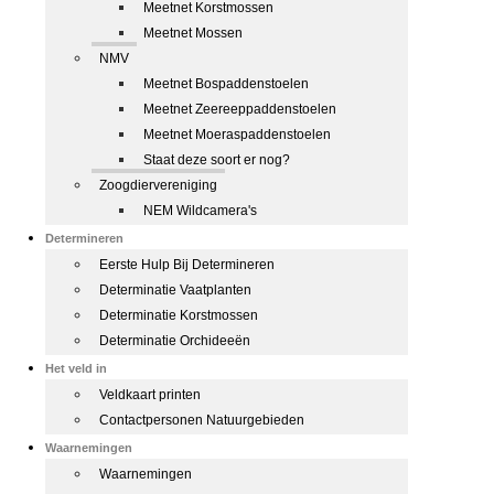
Meetnet Korstmossen
Meetnet Mossen
NMV
Meetnet Bospaddenstoelen
Meetnet Zeereeppaddenstoelen
Meetnet Moeraspaddenstoelen
Staat deze soort er nog?
Zoogdiervereniging
NEM Wildcamera's
Determineren
Eerste Hulp Bij Determineren
Determinatie Vaatplanten
Determinatie Korstmossen
Determinatie Orchideeën
Het veld in
Veldkaart printen
Contactpersonen Natuurgebieden
Waarnemingen
Waarnemingen