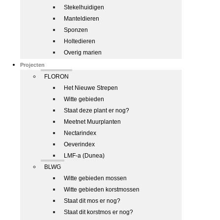
Stekelhuidigen
Manteldieren
Sponzen
Holtedieren
Overig marien
Projecten
FLORON
Het Nieuwe Strepen
Witte gebieden
Staat deze plant er nog?
Meetnet Muurplanten
Nectarindex
Oeverindex
LMF-a (Dunea)
BLWG
Witte gebieden mossen
Witte gebieden korstmossen
Staat dit mos er nog?
Staat dit korstmos er nog?