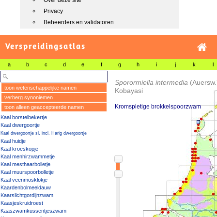
Over deze site
Privacy
Beheerders en validatoren
Verspreidingsatlas
a
b
c
d
e
f
g
h
i
j
k
l
Sporormiella intermedia
(Auersw.
toon wetenschappelijke namen
Kobayasi
verberg synoniemen
Kromspletige brokkelspoorzwam
toon alleen geaccepteerde namen
Kaal borstelbekertje
Kaal dwergoortje
Kaal dwergoortje sl, incl. Harig dwergoortje
Kaal huidje
Kaal kroeskopje
Kaal menhirzwammetje
Kaal mesthaarbolletje
Kaal muurspoorbolletje
Kaal veenmosklokje
Kaardenbolmeeldauw
Kaarslichtgordijnzwam
Kaasjeskruidroest
Kaaszwamkussentjeszwam