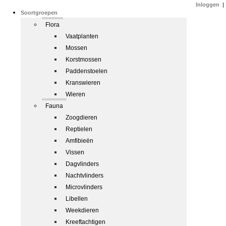
Inloggen
|
Soortgroepen
Flora
Vaatplanten
Mossen
Korstmossen
Paddenstoelen
Kranswieren
Wieren
Fauna
Zoogdieren
Reptielen
Amfibieën
Vissen
Dagvlinders
Nachtvlinders
Microvlinders
Libellen
Weekdieren
Kreeftachtigen