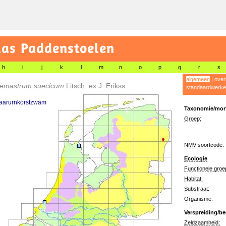
las Paddenstoelen
h
i
j
k
l
m
n
o
p
q
r
s
algemeen
|
over
tremastrum suecicum
Litsch. ex J. Erikss.
standaardwerke
aarurnkorstzwam
Taxonomie/morf
Groep:
NMV soortcode:
Ecologie
Functionele groe
Habitat:
Substraat:
Organisme:
Verspreiding/be
Zeldzaamheid: