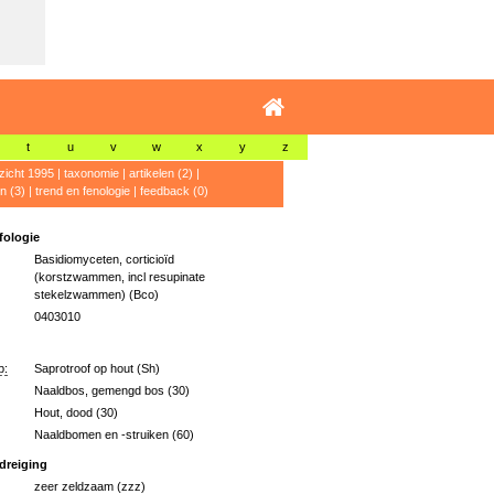
t
u
v
w
x
y
z
zicht 1995
|
taxonomie
|
artikelen (2)
|
n (3)
|
trend en fenologie
|
feedback (0)
ologie
Basidiomyceten, corticioïd
(korstzwammen, incl resupinate
stekelzwammen) (Bco)
0403010
p:
Saprotroof op hout (Sh)
Naaldbos, gemengd bos (30)
Hout, dood (30)
Naaldbomen en -struiken (60)
dreiging
zeer zeldzaam (zzz)