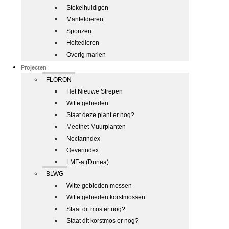
Stekelhuidigen
Manteldieren
Sponzen
Holtedieren
Overig marien
Projecten
FLORON
Het Nieuwe Strepen
Witte gebieden
Staat deze plant er nog?
Meetnet Muurplanten
Nectarindex
Oeverindex
LMF-a (Dunea)
BLWG
Witte gebieden mossen
Witte gebieden korstmossen
Staat dit mos er nog?
Staat dit korstmos er nog?