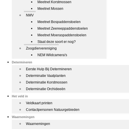
Meetnet Korstmossen
Meetnet Mossen
NMV
Meetnet Bospaddenstoelen
Meetnet Zeereeppaddenstoelen
Meetnet Moeraspaddenstoelen
Staat deze soort er nog?
Zoogdiervereniging
NEM Wildcamera's
Determineren
Eerste Hulp Bij Determineren
Determinatie Vaatplanten
Determinatie Korstmossen
Determinatie Orchideeën
Het veld in
Veldkaart printen
Contactpersonen Natuurgebieden
Waarnemingen
Waarnemingen