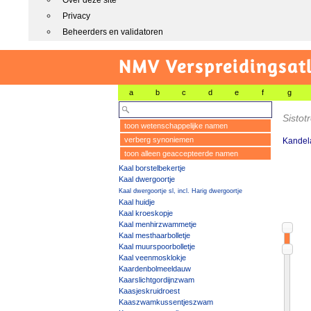
Over deze site
Privacy
Beheerders en validatoren
NMV Verspreidingsat
a
b
c
d
e
f
g
Sisto
toon wetenschappelijke namen
verberg synoniemen
Kandel
toon alleen geaccepteerde namen
Kaal borstelbekertje
Kaal dwergoortje
Kaal dwergoortje sl, incl. Harig dwergoortje
Kaal huidje
Kaal kroeskopje
Kaal menhirzwammetje
Kaal mesthaarbolletje
Kaal muurspoorbolletje
Kaal veenmosklokje
Kaardenbolmeeldauw
Kaarslichtgordijnzwam
Kaasjeskruidroest
Kaaszwamkussentjeszwam