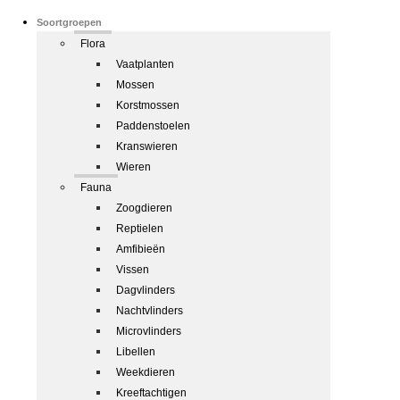
Soortgroepen
Flora
Vaatplanten
Mossen
Korstmossen
Paddenstoelen
Kranswieren
Wieren
Fauna
Zoogdieren
Reptielen
Amfibieën
Vissen
Dagvlinders
Nachtvlinders
Microvlinders
Libellen
Weekdieren
Kreeftachtigen