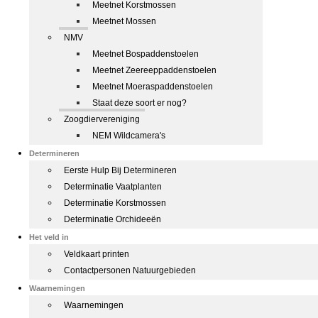
Meetnet Korstmossen
Meetnet Mossen
NMV
Meetnet Bospaddenstoelen
Meetnet Zeereeppaddenstoelen
Meetnet Moeraspaddenstoelen
Staat deze soort er nog?
Zoogdiervereniging
NEM Wildcamera's
Determineren
Eerste Hulp Bij Determineren
Determinatie Vaatplanten
Determinatie Korstmossen
Determinatie Orchideeën
Het veld in
Veldkaart printen
Contactpersonen Natuurgebieden
Waarnemingen
Waarnemingen