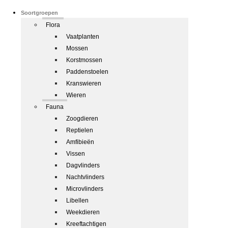
Soortgroepen
Flora
Vaatplanten
Mossen
Korstmossen
Paddenstoelen
Kranswieren
Wieren
Fauna
Zoogdieren
Reptielen
Amfibieën
Vissen
Dagvlinders
Nachtvlinders
Microvlinders
Libellen
Weekdieren
Kreeftachtigen