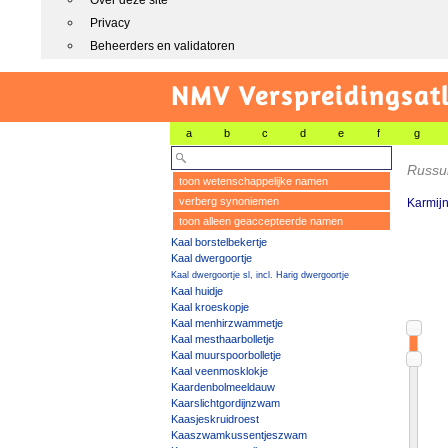
Over deze site
Privacy
Beheerders en validatoren
NMV Verspreidingsat
a
b
c
d
e
f
g
Russu
toon wetenschappelijke namen
verberg synoniemen
Karmijn
toon alleen geaccepteerde namen
Kaal borstelbekertje
Kaal dwergoortje
Kaal dwergoortje sl, incl. Harig dwergoortje
Kaal huidje
Kaal kroeskopje
Kaal menhirzwammetje
Kaal mesthaarbolletje
Kaal muurspoorbolletje
Kaal veenmosklokje
Kaardenbolmeeldauw
Kaarslichtgordijnzwam
Kaasjeskruidroest
Kaaszwamkussentjeszwam