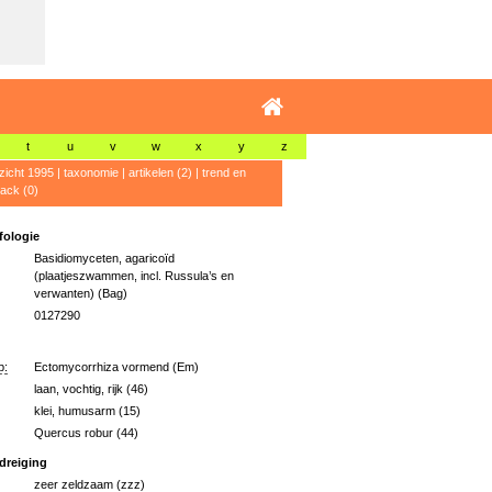
t
u
v
w
x
y
z
zicht 1995
|
taxonomie
|
artikelen (2)
|
trend en
ack (0)
ologie
Basidiomyceten, agaricoïd
(plaatjeszwammen, incl. Russula’s en
verwanten) (Bag)
0127290
p:
Ectomycorrhiza vormend (Em)
laan, vochtig, rijk (46)
klei, humusarm (15)
Quercus robur (44)
dreiging
zeer zeldzaam (zzz)