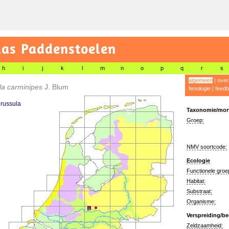
las Paddenstoelen
h
i
j
k
l
m
n
o
p
q
r
s
algemeen
|
over
la carminipes
J. Blum
fenologie
|
feedb
russula
Taxonomie/morf
Groep:
NMV soortcode:
Ecologie
Functionele groe
Habitat:
Substraat:
Organisme:
Verspreiding/be
Zeldzaamheid: