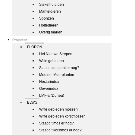
Stekelhuidigen
Manteldieren
Sponzen
Holtedieren
Overig marien
Projecten
FLORON
Het Nieuwe Strepen
Witte gebieden
Staat deze plant er nog?
Meetnet Muurplanten
Nectarindex
Oeverindex
LMF-a (Dunea)
BLWG
Witte gebieden mossen
Witte gebieden korstmossen
Staat dit mos er nog?
Staat dit korstmos er nog?