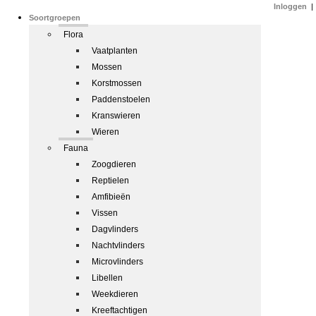
Inloggen
|
Soortgroepen
Flora
Vaatplanten
Mossen
Korstmossen
Paddenstoelen
Kranswieren
Wieren
Fauna
Zoogdieren
Reptielen
Amfibieën
Vissen
Dagvlinders
Nachtvlinders
Microvlinders
Libellen
Weekdieren
Kreeftachtigen