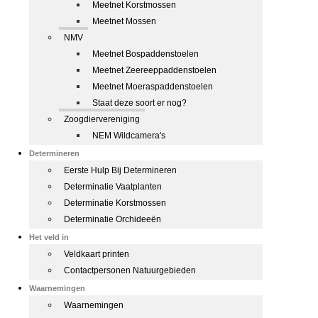
Meetnet Korstmossen
Meetnet Mossen
NMV
Meetnet Bospaddenstoelen
Meetnet Zeereeppaddenstoelen
Meetnet Moeraspaddenstoelen
Staat deze soort er nog?
Zoogdiervereniging
NEM Wildcamera's
Determineren
Eerste Hulp Bij Determineren
Determinatie Vaatplanten
Determinatie Korstmossen
Determinatie Orchideeën
Het veld in
Veldkaart printen
Contactpersonen Natuurgebieden
Waarnemingen
Waarnemingen