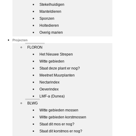
Stekelhuidigen
Manteldieren
Sponzen
Holtedieren
Overig marien
Projecten
FLORON
Het Nieuwe Strepen
Witte gebieden
Staat deze plant er nog?
Meetnet Muurplanten
Nectarindex
Oeverindex
LMF-a (Dunea)
BLWG
Witte gebieden mossen
Witte gebieden korstmossen
Staat dit mos er nog?
Staat dit korstmos er nog?