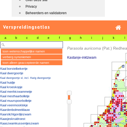
Over deze site
Privacy
Beheerders en validatoren
Verspreidingsatlas
a
b
c
d
e
f
g
h
i
j
k
l
Parasola auricoma
(Pat.) Redhea
toon wetenschappelijke namen
verberg synoniemen
Kastanje-inktzwam
toon alleen geaccepteerde namen
Kaal borstelbekertje
Kaal dwergoortje
Kaal dwergoortje sl, incl. Harig dwergoortje
Kaal huidje
Kaal kroeskopje
Kaal menhirzwammetje
Kaal mesthaarbolletje
Kaal muurspoorbolletje
Kaal veenmosklokje
Kaardenbolmeeldauw
Kaarslichtgordijnzwam
Kaasjeskruidroest
Kaaszwamkussentjeszwam