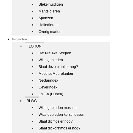
Stekelhuidigen
Manteldieren
Sponzen
Holtedieren
Overig marien
Projecten
FLORON
Het Nieuwe Strepen
Witte gebieden
Staat deze plant er nog?
Meetnet Muurplanten
Nectarindex
Oeverindex
LMF-a (Dunea)
BLWG
Witte gebieden mossen
Witte gebieden korstmossen
Staat dit mos er nog?
Staat dit korstmos er nog?