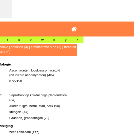
t
u
v
w
x
y
z
nomie
|
artikelen (4)
|
standaardwerken (3)
|
trend en
ack (0)
ologie
Ascomyceten, loculoascomycetoïd
(bitunicate ascomyceten) (Alo)
0722150
p:
Saprotroof op kruidachtige plantendelen
(Sk)
Akker, ruigte, berm, stad, park (90)
stengels (44)
Grassen, grasachtigen (70)
dreiging
zeer zeldzaam (zzz)