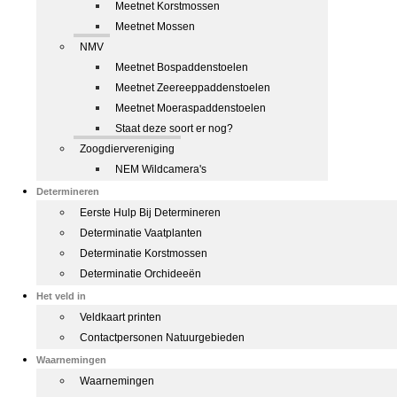
Meetnet Korstmossen
Meetnet Mossen
NMV
Meetnet Bospaddenstoelen
Meetnet Zeereeppaddenstoelen
Meetnet Moeraspaddenstoelen
Staat deze soort er nog?
Zoogdiervereniging
NEM Wildcamera's
Determineren
Eerste Hulp Bij Determineren
Determinatie Vaatplanten
Determinatie Korstmossen
Determinatie Orchideeën
Het veld in
Veldkaart printen
Contactpersonen Natuurgebieden
Waarnemingen
Waarnemingen