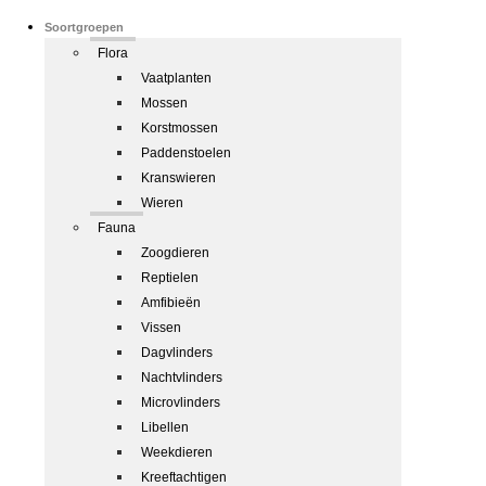
Soortgroepen
Flora
Vaatplanten
Mossen
Korstmossen
Paddenstoelen
Kranswieren
Wieren
Fauna
Zoogdieren
Reptielen
Amfibieën
Vissen
Dagvlinders
Nachtvlinders
Microvlinders
Libellen
Weekdieren
Kreeftachtigen