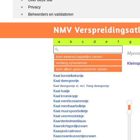
Over deze site
Privacy
Beheerders en validatoren
NMV Verspreidingsat
a
b
c
d
e
f
g
Mycosp
toon wetenschappelijke namen
verberg synoniemen
Kleinsp
toon alleen geaccepteerde namen
Kaal borstelbekertje
Kaal dwergoortje
Kaal dwergoortje sl, incl. Harig dwergoortje
Kaal huidje
Kaal kroeskopje
Kaal menhirzwammetje
Kaal mesthaarbolletje
Kaal muurspoorbolletje
Kaal veenmosklokje
Kaardenbolmeeldauw
Kaarslichtgordijnzwam
Kaasjeskruidroest
Kaaszwamkussentjeszwam