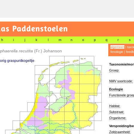
las Paddenstoelen
h
i
j
k
l
m
n
o
p
q
r
s
algemeen
|
taxo
haerella recutita
(Fr.) Johanson
fenologie
|
feedb
orig graspuntkogeltje
Taxonomie/morf
Groep:
NMV soortcode:
Ecologie
Functionele groe
Habitat:
Substraat:
Organisme:
Verspreiding/be
Zeldzaamheid: