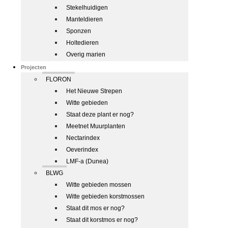
Stekelhuidigen
Manteldieren
Sponzen
Holtedieren
Overig marien
Projecten
FLORON
Het Nieuwe Strepen
Witte gebieden
Staat deze plant er nog?
Meetnet Muurplanten
Nectarindex
Oeverindex
LMF-a (Dunea)
BLWG
Witte gebieden mossen
Witte gebieden korstmossen
Staat dit mos er nog?
Staat dit korstmos er nog?