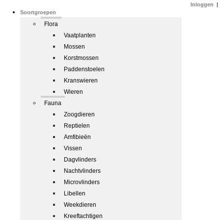
Inloggen
|
Soortgroepen
Flora
Vaatplanten
Mossen
Korstmossen
Paddenstoelen
Kranswieren
Wieren
Fauna
Zoogdieren
Reptielen
Amfibieën
Vissen
Dagvlinders
Nachtvlinders
Microvlinders
Libellen
Weekdieren
Kreeftachtigen