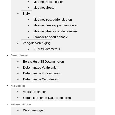
Meetnet Korstmossen
Meetnet Mossen
NMV
Meetnet Bospaddenstoelen
Meetnet Zeereeppaddenstoelen
Meetnet Moeraspaddenstoelen
Staat deze soort er nog?
Zoogdiervereniging
NEM Wildcamera's
Determineren
Eerste Hulp Bij Determineren
Determinatie Vaatplanten
Determinatie Korstmossen
Determinatie Orchideeën
Het veld in
Veldkaart printen
Contactpersonen Natuurgebieden
Waarnemingen
Waarnemingen