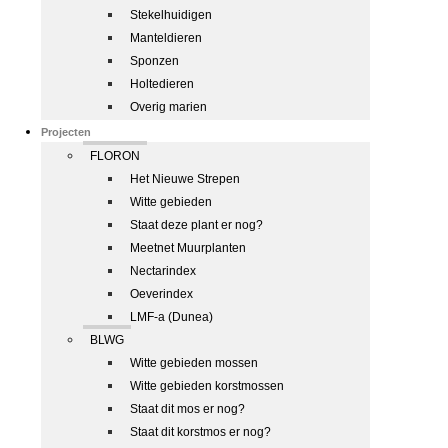
Stekelhuidigen
Manteldieren
Sponzen
Holtedieren
Overig marien
Projecten
FLORON
Het Nieuwe Strepen
Witte gebieden
Staat deze plant er nog?
Meetnet Muurplanten
Nectarindex
Oeverindex
LMF-a (Dunea)
BLWG
Witte gebieden mossen
Witte gebieden korstmossen
Staat dit mos er nog?
Staat dit korstmos er nog?