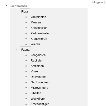
Inloggen
|
Soortgroepen
Flora
Vaatplanten
Mossen
Korstmossen
Paddenstoelen
Kranswieren
Wieren
Fauna
Zoogdieren
Reptielen
Amfibieën
Vissen
Dagvlinders
Nachtvlinders
Microvlinders
Libellen
Weekdieren
Kreeftachtigen