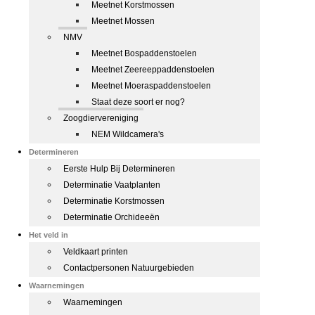
Meetnet Korstmossen
Meetnet Mossen
NMV
Meetnet Bospaddenstoelen
Meetnet Zeereeppaddenstoelen
Meetnet Moeraspaddenstoelen
Staat deze soort er nog?
Zoogdiervereniging
NEM Wildcamera's
Determineren
Eerste Hulp Bij Determineren
Determinatie Vaatplanten
Determinatie Korstmossen
Determinatie Orchideeën
Het veld in
Veldkaart printen
Contactpersonen Natuurgebieden
Waarnemingen
Waarnemingen