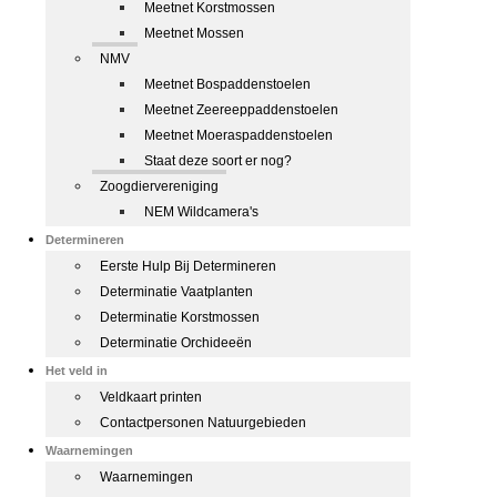
Meetnet Korstmossen
Meetnet Mossen
NMV
Meetnet Bospaddenstoelen
Meetnet Zeereeppaddenstoelen
Meetnet Moeraspaddenstoelen
Staat deze soort er nog?
Zoogdiervereniging
NEM Wildcamera's
Determineren
Eerste Hulp Bij Determineren
Determinatie Vaatplanten
Determinatie Korstmossen
Determinatie Orchideeën
Het veld in
Veldkaart printen
Contactpersonen Natuurgebieden
Waarnemingen
Waarnemingen