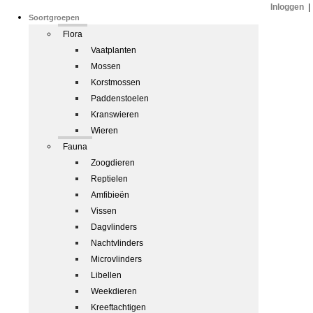
Inloggen
|
Soortgroepen
Flora
Vaatplanten
Mossen
Korstmossen
Paddenstoelen
Kranswieren
Wieren
Fauna
Zoogdieren
Reptielen
Amfibieën
Vissen
Dagvlinders
Nachtvlinders
Microvlinders
Libellen
Weekdieren
Kreeftachtigen