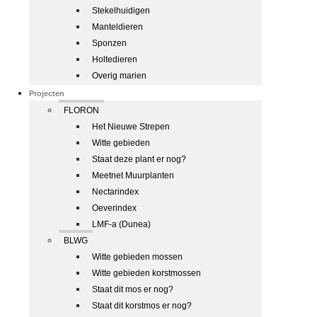
Stekelhuidigen
Manteldieren
Sponzen
Holtedieren
Overig marien
Projecten
FLORON
Het Nieuwe Strepen
Witte gebieden
Staat deze plant er nog?
Meetnet Muurplanten
Nectarindex
Oeverindex
LMF-a (Dunea)
BLWG
Witte gebieden mossen
Witte gebieden korstmossen
Staat dit mos er nog?
Staat dit korstmos er nog?