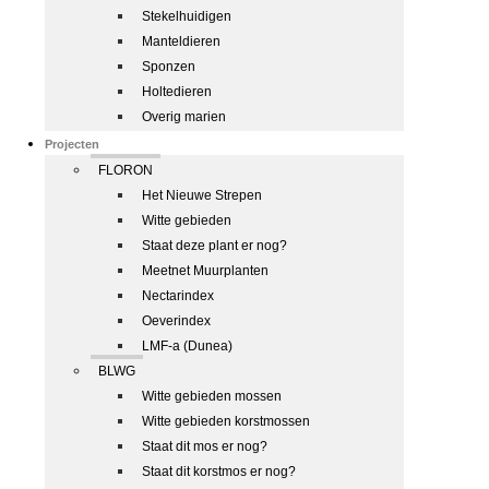
Stekelhuidigen
Manteldieren
Sponzen
Holtedieren
Overig marien
Projecten
FLORON
Het Nieuwe Strepen
Witte gebieden
Staat deze plant er nog?
Meetnet Muurplanten
Nectarindex
Oeverindex
LMF-a (Dunea)
BLWG
Witte gebieden mossen
Witte gebieden korstmossen
Staat dit mos er nog?
Staat dit korstmos er nog?