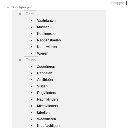
Inloggen
|
Soortgroepen
Flora
Vaatplanten
Mossen
Korstmossen
Paddenstoelen
Kranswieren
Wieren
Fauna
Zoogdieren
Reptielen
Amfibieën
Vissen
Dagvlinders
Nachtvlinders
Microvlinders
Libellen
Weekdieren
Kreeftachtigen