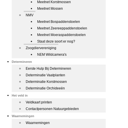
Meetnet Korstmossen
Meetnet Mossen
NMV
Meetnet Bospaddenstoelen
Meetnet Zeereeppaddenstoelen
Meetnet Moeraspaddenstoelen
Staat deze soort er nog?
Zoogdiervereniging
NEM Wildcamera's
Determineren
Eerste Hulp Bij Determineren
Determinatie Vaatplanten
Determinatie Korstmossen
Determinatie Orchideeën
Het veld in
Veldkaart printen
Contactpersonen Natuurgebieden
Waarnemingen
Waarnemingen