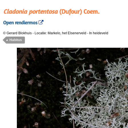
Cladonia portentosa
(Dufour) Coem.
Open rendiermos
© Gerard Blokhuis
-
Locatie: Markelo, het Elsenerveld
-
In heideveld
Habitus