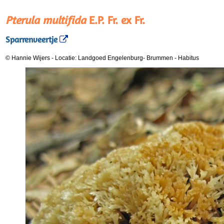
Pterula multifida
E.P. Fr. ex Fr.
Sparrenveertje
© Hannie Wijers
-
Locatie: Landgoed Engelenburg- Brummen
-
Habitus