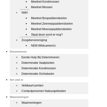
Meetnet Korstmossen
Meetnet Mossen
NMV
Meetnet Bospaddenstoelen
Meetnet Zeereeppaddenstoelen
Meetnet Moeraspaddenstoelen
Staat deze soort er nog?
Zoogdiervereniging
NEM Wildcamera's
Determineren
Eerste Hulp Bij Determineren
Determinatie Vaatplanten
Determinatie Korstmossen
Determinatie Orchideeën
Het veld in
Veldkaart printen
Contactpersonen Natuurgebieden
Waarnemingen
Waarnemingen