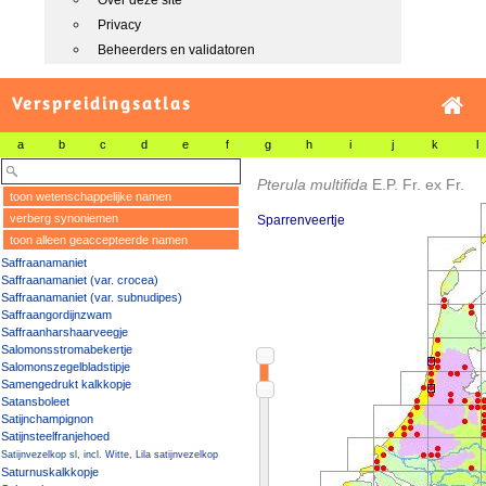
Over deze site
Privacy
Beheerders en validatoren
Verspreidingsatlas
a
b
c
d
e
f
g
h
i
j
k
l
Pterula multifida
E.P. Fr. ex Fr.
toon wetenschappelijke namen
verberg synoniemen
Sparrenveertje
toon alleen geaccepteerde namen
Saffraanamaniet
Saffraanamaniet (var. crocea)
Saffraanamaniet (var. subnudipes)
Saffraangordijnzwam
Saffraanharshaarveegje
Salomonsstromabekertje
Salomonszegelbladstipje
Samengedrukt kalkkopje
Satansboleet
Satijnchampignon
Satijnsteelfranjehoed
Satijnvezelkop sl, incl. Witte, Lila satijnvezelkop
Saturnuskalkkopje