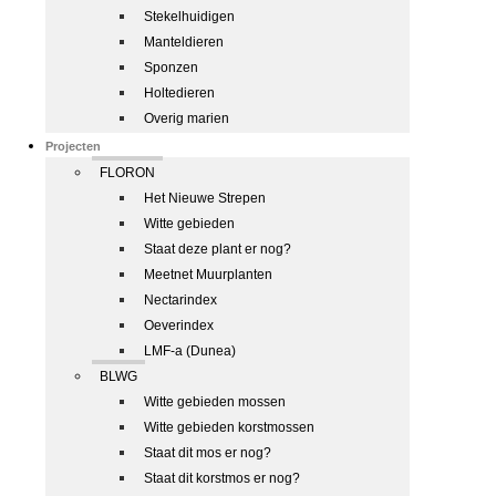
Stekelhuidigen
Manteldieren
Sponzen
Holtedieren
Overig marien
Projecten
FLORON
Het Nieuwe Strepen
Witte gebieden
Staat deze plant er nog?
Meetnet Muurplanten
Nectarindex
Oeverindex
LMF-a (Dunea)
BLWG
Witte gebieden mossen
Witte gebieden korstmossen
Staat dit mos er nog?
Staat dit korstmos er nog?