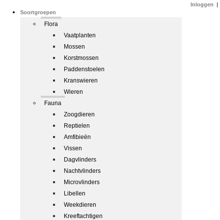
Inloggen
|
Soortgroepen
Flora
Vaatplanten
Mossen
Korstmossen
Paddenstoelen
Kranswieren
Wieren
Fauna
Zoogdieren
Reptielen
Amfibieën
Vissen
Dagvlinders
Nachtvlinders
Microvlinders
Libellen
Weekdieren
Kreeftachtigen