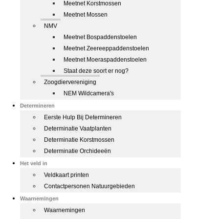
Meetnet Korstmossen
Meetnet Mossen
NMV
Meetnet Bospaddenstoelen
Meetnet Zeereeppaddenstoelen
Meetnet Moeraspaddenstoelen
Staat deze soort er nog?
Zoogdiervereniging
NEM Wildcamera's
Determineren
Eerste Hulp Bij Determineren
Determinatie Vaatplanten
Determinatie Korstmossen
Determinatie Orchideeën
Het veld in
Veldkaart printen
Contactpersonen Natuurgebieden
Waarnemingen
Waarnemingen