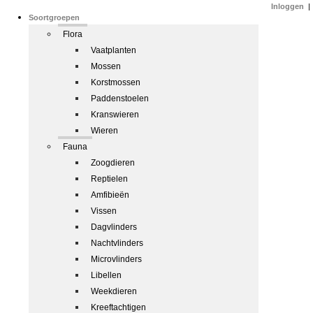
Inloggen
|
Soortgroepen
Flora
Vaatplanten
Mossen
Korstmossen
Paddenstoelen
Kranswieren
Wieren
Fauna
Zoogdieren
Reptielen
Amfibieën
Vissen
Dagvlinders
Nachtvlinders
Microvlinders
Libellen
Weekdieren
Kreeftachtigen