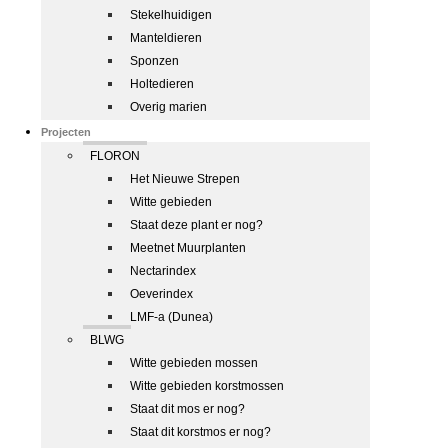
Stekelhuidigen
Manteldieren
Sponzen
Holtedieren
Overig marien
Projecten
FLORON
Het Nieuwe Strepen
Witte gebieden
Staat deze plant er nog?
Meetnet Muurplanten
Nectarindex
Oeverindex
LMF-a (Dunea)
BLWG
Witte gebieden mossen
Witte gebieden korstmossen
Staat dit mos er nog?
Staat dit korstmos er nog?