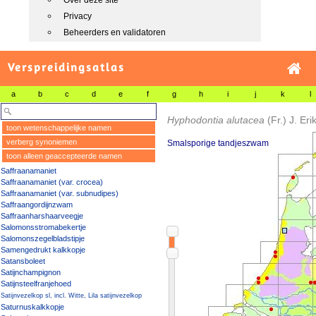
Over deze site
Privacy
Beheerders en validatoren
Verspreidingsatlas
a
b
c
d
e
f
g
h
i
j
k
l
Hyphodontia alutacea
(Fr.) J. Eri
toon wetenschappelijke namen
verberg synoniemen
Smalsporige tandjeszwam
toon alleen geaccepteerde namen
Saffraanamaniet
Saffraanamaniet (var. crocea)
Saffraanamaniet (var. subnudipes)
Saffraangordijnzwam
Saffraanharshaarveegje
Salomonsstromabekertje
Salomonszegelbladstipje
Samengedrukt kalkkopje
Satansboleet
Satijnchampignon
Satijnsteelfranjehoed
Satijnvezelkop sl, incl. Witte, Lila satijnvezelkop
Saturnuskalkkopje