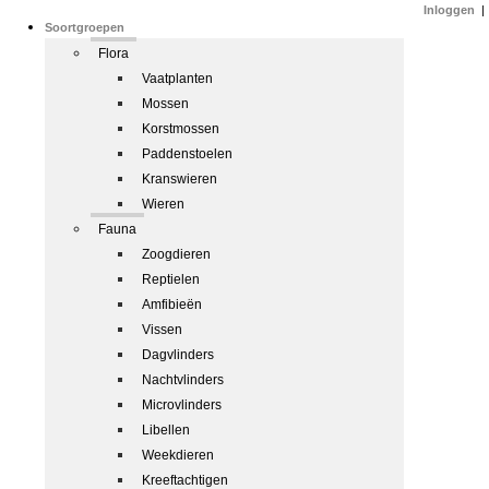
Inloggen
|
Soortgroepen
Flora
Vaatplanten
Mossen
Korstmossen
Paddenstoelen
Kranswieren
Wieren
Fauna
Zoogdieren
Reptielen
Amfibieën
Vissen
Dagvlinders
Nachtvlinders
Microvlinders
Libellen
Weekdieren
Kreeftachtigen