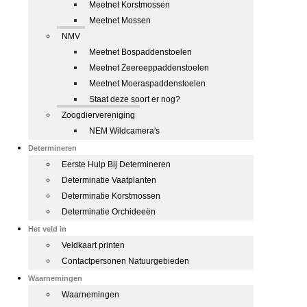
Meetnet Korstmossen
Meetnet Mossen
NMV
Meetnet Bospaddenstoelen
Meetnet Zeereeppaddenstoelen
Meetnet Moeraspaddenstoelen
Staat deze soort er nog?
Zoogdiervereniging
NEM Wildcamera's
Determineren
Eerste Hulp Bij Determineren
Determinatie Vaatplanten
Determinatie Korstmossen
Determinatie Orchideeën
Het veld in
Veldkaart printen
Contactpersonen Natuurgebieden
Waarnemingen
Waarnemingen