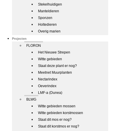
Stekelhuidigen
Manteldieren
Sponzen
Holtedieren
Overig marien
Projecten
FLORON
Het Nieuwe Strepen
Witte gebieden
Staat deze plant er nog?
Meetnet Muurplanten
Nectarindex
Oeverindex
LMF-a (Dunea)
BLWG
Witte gebieden mossen
Witte gebieden korstmossen
Staat dit mos er nog?
Staat dit korstmos er nog?