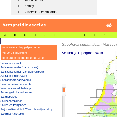
Over deze site
Privacy
Beheerders en validatoren
Verspreidingsatlas
a
b
c
d
e
f
g
h
i
j
k
l
Stropharia squamulosa
(Massee
toon wetenschappelijke namen
verberg synoniemen
Schubbige kopergroenzwam
toon alleen geaccepteerde namen
Saffraanamaniet
Saffraanamaniet (var. crocea)
Saffraanamaniet (var. subnudipes)
Saffraangordijnzwam
Saffraanharshaarveegje
Salomonsstromabekertje
Salomonszegelbladstipje
Samengedrukt kalkkopje
Satansboleet
Satijnchampignon
Satijnsteelfranjehoed
Satijnvezelkop sl, incl. Witte, Lila satijnvezelkop
Saturnuskalkkopje