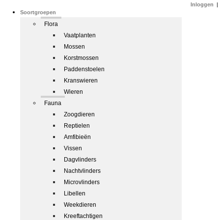
Inloggen
|
Soortgroepen
Flora
Vaatplanten
Mossen
Korstmossen
Paddenstoelen
Kranswieren
Wieren
Fauna
Zoogdieren
Reptielen
Amfibieën
Vissen
Dagvlinders
Nachtvlinders
Microvlinders
Libellen
Weekdieren
Kreeftachtigen