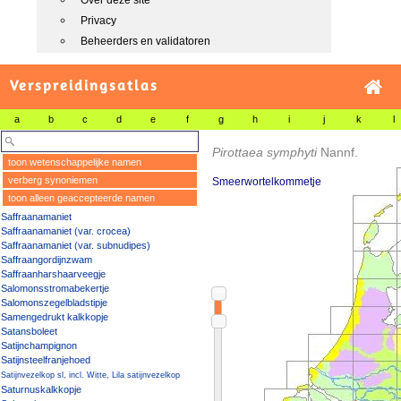
Over deze site
Privacy
Beheerders en validatoren
Verspreidingsatlas
a
b
c
d
e
f
g
h
i
j
k
l
Pirottaea symphyti
Nannf.
toon wetenschappelijke namen
verberg synoniemen
Smeerwortelkommetje
toon alleen geaccepteerde namen
Saffraanamaniet
Saffraanamaniet (var. crocea)
Saffraanamaniet (var. subnudipes)
Saffraangordijnzwam
Saffraanharshaarveegje
Salomonsstromabekertje
Salomonszegelbladstipje
Samengedrukt kalkkopje
Satansboleet
Satijnchampignon
Satijnsteelfranjehoed
Satijnvezelkop sl, incl. Witte, Lila satijnvezelkop
Saturnuskalkkopje