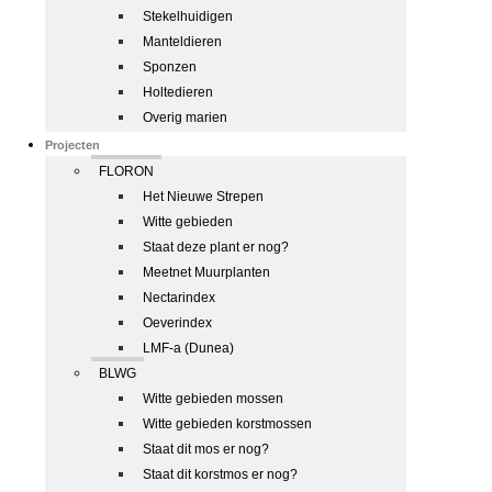
Stekelhuidigen
Manteldieren
Sponzen
Holtedieren
Overig marien
Projecten
FLORON
Het Nieuwe Strepen
Witte gebieden
Staat deze plant er nog?
Meetnet Muurplanten
Nectarindex
Oeverindex
LMF-a (Dunea)
BLWG
Witte gebieden mossen
Witte gebieden korstmossen
Staat dit mos er nog?
Staat dit korstmos er nog?