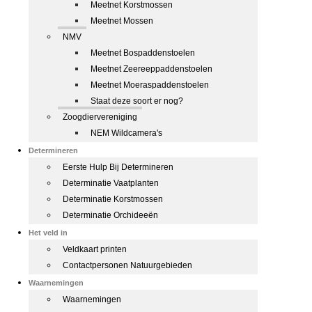
Meetnet Korstmossen
Meetnet Mossen
NMV
Meetnet Bospaddenstoelen
Meetnet Zeereeppaddenstoelen
Meetnet Moeraspaddenstoelen
Staat deze soort er nog?
Zoogdiervereniging
NEM Wildcamera's
Determineren
Eerste Hulp Bij Determineren
Determinatie Vaatplanten
Determinatie Korstmossen
Determinatie Orchideeën
Het veld in
Veldkaart printen
Contactpersonen Natuurgebieden
Waarnemingen
Waarnemingen