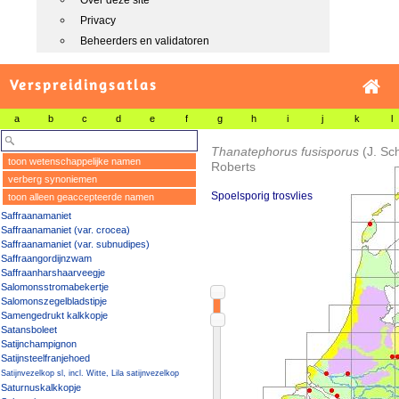
Over deze site
Privacy
Beheerders en validatoren
Verspreidingsatlas
a
b
c
d
e
f
g
h
i
j
k
l
Thanatephorus fusisporus
(J. Sc
toon wetenschappelijke namen
Roberts
verberg synoniemen
Spoelsporig trosvlies
toon alleen geaccepteerde namen
Saffraanamaniet
Saffraanamaniet (var. crocea)
Saffraanamaniet (var. subnudipes)
Saffraangordijnzwam
Saffraanharshaarveegje
Salomonsstromabekertje
Salomonszegelbladstipje
Samengedrukt kalkkopje
Satansboleet
Satijnchampignon
Satijnsteelfranjehoed
Satijnvezelkop sl, incl. Witte, Lila satijnvezelkop
Saturnuskalkkopje