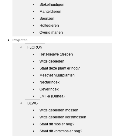
Stekelhuidigen
Manteldieren
Sponzen
Holtedieren
Overig marien
Projecten
FLORON
Het Nieuwe Strepen
Witte gebieden
Staat deze plant er nog?
Meetnet Muurplanten
Nectarindex
Oeverindex
LMF-a (Dunea)
BLWG
Witte gebieden mossen
Witte gebieden korstmossen
Staat dit mos er nog?
Staat dit korstmos er nog?