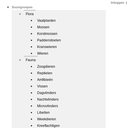
Inloggen
|
Soortgroepen
Flora
Vaatplanten
Mossen
Korstmossen
Paddenstoelen
Kranswieren
Wieren
Fauna
Zoogdieren
Reptielen
Amfibieën
Vissen
Dagvlinders
Nachtvlinders
Microvlinders
Libellen
Weekdieren
Kreeftachtigen