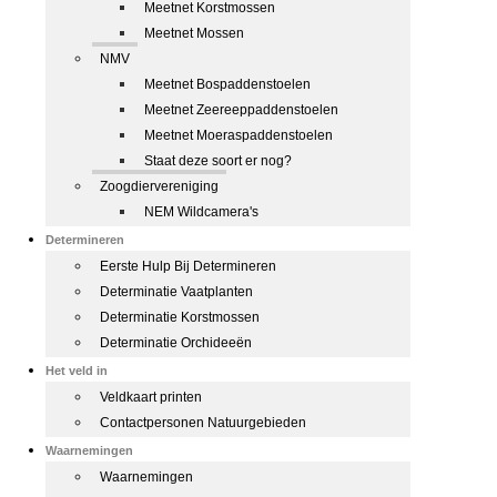
Meetnet Korstmossen
Meetnet Mossen
NMV
Meetnet Bospaddenstoelen
Meetnet Zeereeppaddenstoelen
Meetnet Moeraspaddenstoelen
Staat deze soort er nog?
Zoogdiervereniging
NEM Wildcamera's
Determineren
Eerste Hulp Bij Determineren
Determinatie Vaatplanten
Determinatie Korstmossen
Determinatie Orchideeën
Het veld in
Veldkaart printen
Contactpersonen Natuurgebieden
Waarnemingen
Waarnemingen