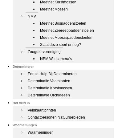
Meetnet Korstmossen
Meetnet Mossen
NMV
Meetnet Bospaddenstoelen
Meetnet Zeereeppaddenstoelen
Meetnet Moeraspaddenstoelen
Staat deze soort er nog?
Zoogdiervereniging
NEM Wildcamera's
Determineren
Eerste Hulp Bij Determineren
Determinatie Vaatplanten
Determinatie Korstmossen
Determinatie Orchideeën
Het veld in
Veldkaart printen
Contactpersonen Natuurgebieden
Waarnemingen
Waarnemingen