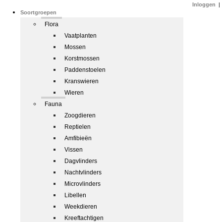
Inloggen
|
Soortgroepen
Flora
Vaatplanten
Mossen
Korstmossen
Paddenstoelen
Kranswieren
Wieren
Fauna
Zoogdieren
Reptielen
Amfibieën
Vissen
Dagvlinders
Nachtvlinders
Microvlinders
Libellen
Weekdieren
Kreeftachtigen