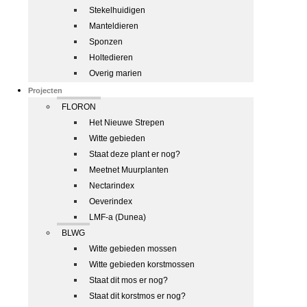
Stekelhuidigen
Manteldieren
Sponzen
Holtedieren
Overig marien
Projecten
FLORON
Het Nieuwe Strepen
Witte gebieden
Staat deze plant er nog?
Meetnet Muurplanten
Nectarindex
Oeverindex
LMF-a (Dunea)
BLWG
Witte gebieden mossen
Witte gebieden korstmossen
Staat dit mos er nog?
Staat dit korstmos er nog?