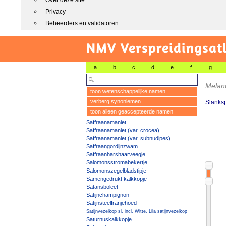
Over deze site
Privacy
Beheerders en validatoren
NMV Verspreidingsat
a
b
c
d
e
f
g
Melanc
toon wetenschappelijke namen
verberg synoniemen
Slanks
toon alleen geaccepteerde namen
Saffraanamaniet
Saffraanamaniet (var. crocea)
Saffraanamaniet (var. subnudipes)
Saffraangordijnzwam
Saffraanharshaarveegje
Salomonsstromabekertje
Salomonszegelbladstipje
Samengedrukt kalkkopje
Satansboleet
Satijnchampignon
Satijnsteelfranjehoed
Satijnvezelkop sl, incl. Witte, Lila satijnvezelkop
Saturnuskalkkopje