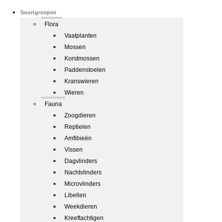
Soortgroepen
Flora
Vaatplanten
Mossen
Korstmossen
Paddenstoelen
Kranswieren
Wieren
Fauna
Zoogdieren
Reptielen
Amfibieën
Vissen
Dagvlinders
Nachtvlinders
Microvlinders
Libellen
Weekdieren
Kreeftachtigen