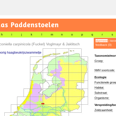
las Paddenstoelen
h
i
j
k
l
m
n
o
p
q
r
s
algemeen
|
taxo
oniella carpinicola
(Fuckel) Voglmayr & Jaklitsch
feedback (0)
porig haagbeukrijszwammetje
Taxonomie/morf
Groep:
NMV soortcode:
Ecologie
Functionele groe
Habitat:
Substraat:
Organisme:
Verspreiding/be
Zeldzaamheid: