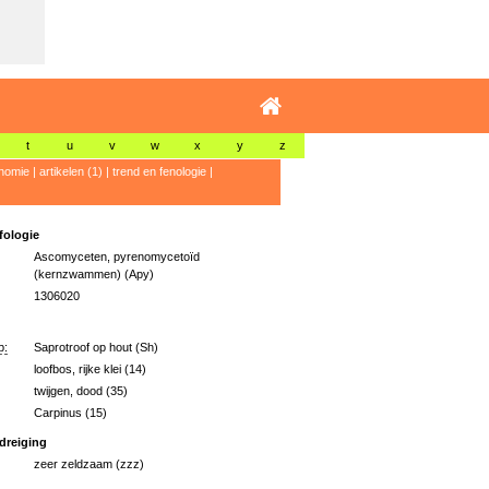
t
u
v
w
x
y
z
nomie
|
artikelen (1)
|
trend en fenologie
|
ologie
Ascomyceten, pyrenomycetoïd
(kernzwammen) (Apy)
1306020
p:
Saprotroof op hout (Sh)
loofbos, rijke klei (14)
twijgen, dood (35)
Carpinus (15)
dreiging
zeer zeldzaam (zzz)