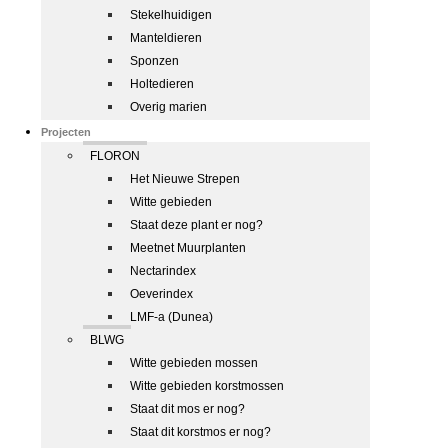
Stekelhuidigen
Manteldieren
Sponzen
Holtedieren
Overig marien
Projecten
FLORON
Het Nieuwe Strepen
Witte gebieden
Staat deze plant er nog?
Meetnet Muurplanten
Nectarindex
Oeverindex
LMF-a (Dunea)
BLWG
Witte gebieden mossen
Witte gebieden korstmossen
Staat dit mos er nog?
Staat dit korstmos er nog?