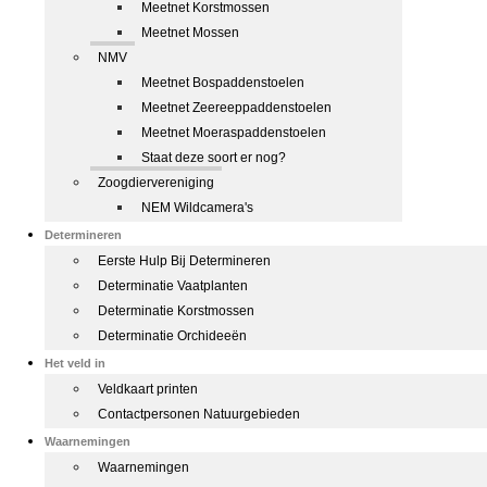
Meetnet Korstmossen
Meetnet Mossen
NMV
Meetnet Bospaddenstoelen
Meetnet Zeereeppaddenstoelen
Meetnet Moeraspaddenstoelen
Staat deze soort er nog?
Zoogdiervereniging
NEM Wildcamera's
Determineren
Eerste Hulp Bij Determineren
Determinatie Vaatplanten
Determinatie Korstmossen
Determinatie Orchideeën
Het veld in
Veldkaart printen
Contactpersonen Natuurgebieden
Waarnemingen
Waarnemingen