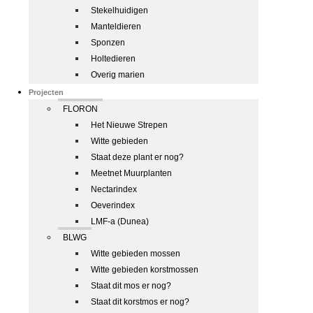
Stekelhuidigen
Manteldieren
Sponzen
Holtedieren
Overig marien
Projecten
FLORON
Het Nieuwe Strepen
Witte gebieden
Staat deze plant er nog?
Meetnet Muurplanten
Nectarindex
Oeverindex
LMF-a (Dunea)
BLWG
Witte gebieden mossen
Witte gebieden korstmossen
Staat dit mos er nog?
Staat dit korstmos er nog?