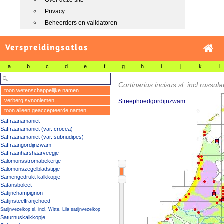
Over deze site
Privacy
Beheerders en validatoren
Verspreidingsatlas
a
b
c
d
e
f
g
h
i
j
k
l
Cortinarius incisus sl, incl russul
toon wetenschappelijke namen
verberg synoniemen
Streephoedgordijnzwam
toon alleen geaccepteerde namen
Saffraanamaniet
Saffraanamaniet (var. crocea)
Saffraanamaniet (var. subnudipes)
Saffraangordijnzwam
Saffraanharshaarveegje
Salomonsstromabekertje
Salomonszegelbladstipje
Samengedrukt kalkkopje
Satansboleet
Satijnchampignon
Satijnsteelfranjehoed
Satijnvezelkop sl, incl. Witte, Lila satijnvezelkop
Saturnuskalkkopje