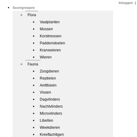
Inloggen
|
Soortgroepen
Flora
Vaatplanten
Mossen
Korstmossen
Paddenstoelen
Kranswieren
Wieren
Fauna
Zoogdieren
Reptielen
Amfibieën
Vissen
Dagvlinders
Nachtvlinders
Microvlinders
Libellen
Weekdieren
Kreeftachtigen