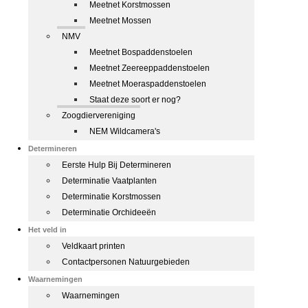
Meetnet Korstmossen
Meetnet Mossen
NMV
Meetnet Bospaddenstoelen
Meetnet Zeereeppaddenstoelen
Meetnet Moeraspaddenstoelen
Staat deze soort er nog?
Zoogdiervereniging
NEM Wildcamera's
Determineren
Eerste Hulp Bij Determineren
Determinatie Vaatplanten
Determinatie Korstmossen
Determinatie Orchideeën
Het veld in
Veldkaart printen
Contactpersonen Natuurgebieden
Waarnemingen
Waarnemingen