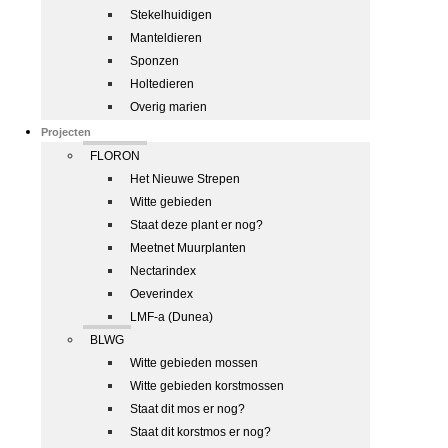
Stekelhuidigen
Manteldieren
Sponzen
Holtedieren
Overig marien
Projecten
FLORON
Het Nieuwe Strepen
Witte gebieden
Staat deze plant er nog?
Meetnet Muurplanten
Nectarindex
Oeverindex
LMF-a (Dunea)
BLWG
Witte gebieden mossen
Witte gebieden korstmossen
Staat dit mos er nog?
Staat dit korstmos er nog?