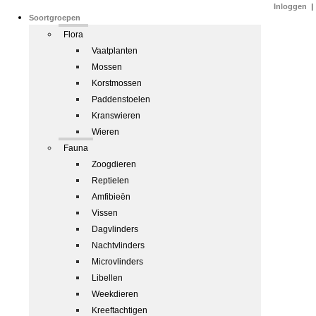
Inloggen
|
Soortgroepen
Flora
Vaatplanten
Mossen
Korstmossen
Paddenstoelen
Kranswieren
Wieren
Fauna
Zoogdieren
Reptielen
Amfibieën
Vissen
Dagvlinders
Nachtvlinders
Microvlinders
Libellen
Weekdieren
Kreeftachtigen