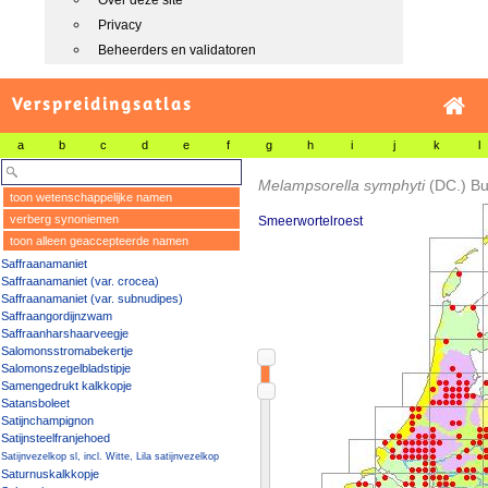
Over deze site
Privacy
Beheerders en validatoren
Verspreidingsatlas
a
b
c
d
e
f
g
h
i
j
k
l
Melampsorella symphyti
(DC.) B
toon wetenschappelijke namen
verberg synoniemen
Smeerwortelroest
toon alleen geaccepteerde namen
Saffraanamaniet
Saffraanamaniet (var. crocea)
Saffraanamaniet (var. subnudipes)
Saffraangordijnzwam
Saffraanharshaarveegje
Salomonsstromabekertje
Salomonszegelbladstipje
Samengedrukt kalkkopje
Satansboleet
Satijnchampignon
Satijnsteelfranjehoed
Satijnvezelkop sl, incl. Witte, Lila satijnvezelkop
Saturnuskalkkopje