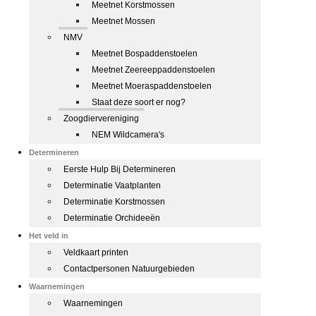
Meetnet Korstmossen
Meetnet Mossen
NMV
Meetnet Bospaddenstoelen
Meetnet Zeereeppaddenstoelen
Meetnet Moeraspaddenstoelen
Staat deze soort er nog?
Zoogdiervereniging
NEM Wildcamera's
Determineren
Eerste Hulp Bij Determineren
Determinatie Vaatplanten
Determinatie Korstmossen
Determinatie Orchideeën
Het veld in
Veldkaart printen
Contactpersonen Natuurgebieden
Waarnemingen
Waarnemingen