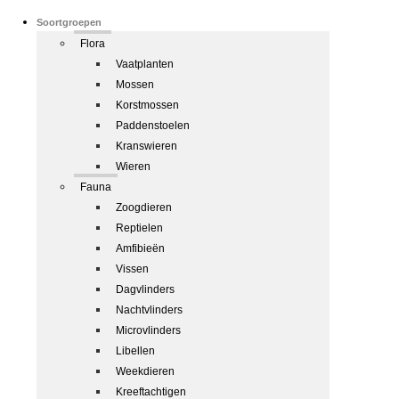
Soortgroepen
Flora
Vaatplanten
Mossen
Korstmossen
Paddenstoelen
Kranswieren
Wieren
Fauna
Zoogdieren
Reptielen
Amfibieën
Vissen
Dagvlinders
Nachtvlinders
Microvlinders
Libellen
Weekdieren
Kreeftachtigen