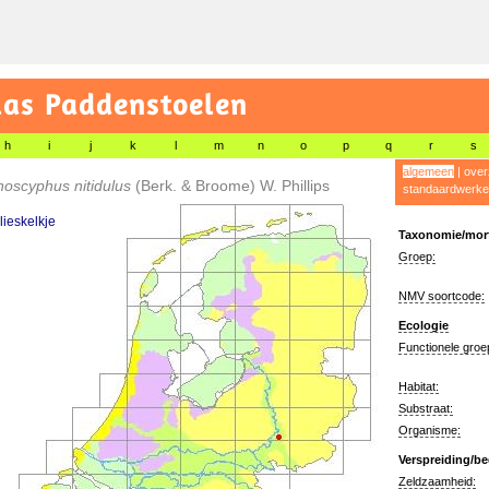
las Paddenstoelen
h
i
j
k
l
m
n
o
p
q
r
s
algemeen
|
over
oscyphus nitidulus
(Berk. & Broome) W. Phillips
standaardwerke
ieskelkje
Taxonomie/morf
Groep:
NMV soortcode:
Ecologie
Functionele groe
Habitat:
Substraat:
Organisme:
Verspreiding/be
Zeldzaamheid: