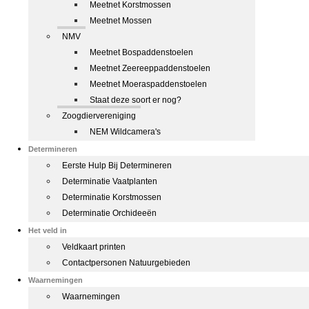
Meetnet Korstmossen
Meetnet Mossen
NMV
Meetnet Bospaddenstoelen
Meetnet Zeereeppaddenstoelen
Meetnet Moeraspaddenstoelen
Staat deze soort er nog?
Zoogdiervereniging
NEM Wildcamera's
Determineren
Eerste Hulp Bij Determineren
Determinatie Vaatplanten
Determinatie Korstmossen
Determinatie Orchideeën
Het veld in
Veldkaart printen
Contactpersonen Natuurgebieden
Waarnemingen
Waarnemingen