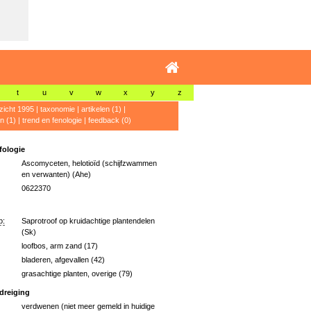
t
u
v
w
x
y
z
zicht 1995
|
taxonomie
|
artikelen (1)
|
n (1)
|
trend en fenologie
|
feedback (0)
ologie
Ascomyceten, helotioïd (schijfzwammen
en verwanten) (Ahe)
0622370
p:
Saprotroof op kruidachtige plantendelen
(Sk)
loofbos, arm zand (17)
bladeren, afgevallen (42)
grasachtige planten, overige (79)
dreiging
verdwenen (niet meer gemeld in huidige