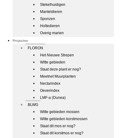
Stekelhuidigen
Manteldieren
Sponzen
Holtedieren
Overig marien
Projecten
FLORON
Het Nieuwe Strepen
Witte gebieden
Staat deze plant er nog?
Meetnet Muurplanten
Nectarindex
Oeverindex
LMF-a (Dunea)
BLWG
Witte gebieden mossen
Witte gebieden korstmossen
Staat dit mos er nog?
Staat dit korstmos er nog?