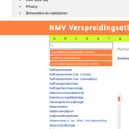
Over deze site
Privacy
Beheerders en validatoren
NMV Verspreidingsat
a
b
c
d
e
f
g
Hymen
toon wetenschappelijke namen
verberg synoniemen
Smelevl
toon alleen geaccepteerde namen
Saffraanamaniet
Saffraanamaniet (var. crocea)
Saffraanamaniet (var. subnudipes)
Saffraangordijnzwam
Saffraanharshaarveegje
Salomonsstromabekertje
Salomonszegelbladstipje
Samengedrukt kalkkopje
Satansboleet
Satijnchampignon
Satijnsteelfranjehoed
Satijnvezelkop sl, incl. Witte, Lila satijnvezelkop
Saturnuskalkkopje