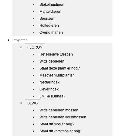
Stekelhuidigen
Manteldieren
Sponzen
Holtedieren
Overig marien
Projecten
FLORON
Het Nieuwe Strepen
Witte gebieden
Staat deze plant er nog?
Meetnet Muurplanten
Nectarindex
Oeverindex
LMF-a (Dunea)
BLWG
Witte gebieden mossen
Witte gebieden korstmossen
Staat dit mos er nog?
Staat dit korstmos er nog?