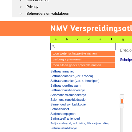
Over deze site
Privacy
Beheerders en validatoren
NMV Verspreidingsat
a
b
c
d
e
f
g
Entol
toon wetenschappelijke namen
verberg synoniemen
Schelp
toon alleen geaccepteerde namen
Saffraanamaniet
Saffraanamaniet (var. crocea)
Saffraanamaniet (var. subnudipes)
Saffraangordijnzwam
Saffraanharshaarveegje
Salomonsstromabekertje
Salomonszegelbladstipje
Samengedrukt kalkkopje
Satansboleet
Satijnchampignon
Satijnsteelfranjehoed
Satijnvezelkop sl, incl. Witte, Lila satijnvezelkop
Saturnuskalkkopje