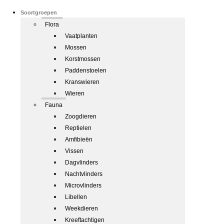
Soortgroepen
Flora
Vaatplanten
Mossen
Korstmossen
Paddenstoelen
Kranswieren
Wieren
Fauna
Zoogdieren
Reptielen
Amfibieën
Vissen
Dagvlinders
Nachtvlinders
Microvlinders
Libellen
Weekdieren
Kreeftachtigen