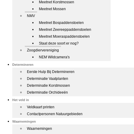
Meetnet Korstmossen
Meetnet Mossen
NMV
Meetnet Bospaddenstoelen
Meetnet Zeereeppaddenstoelen
Meetnet Moeraspaddenstoelen
Staat deze soort er nog?
Zoogdiervereniging
NEM Wildcamera's
Determineren
Eerste Hulp Bij Determineren
Determinatie Vaatplanten
Determinatie Korstmossen
Determinatie Orchideeën
Het veld in
Veldkaart printen
Contactpersonen Natuurgebieden
Waarnemingen
Waarnemingen