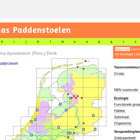
las Paddenstoelen
h
i
j
k
l
m
n
o
p
q
r
s
algemeen
|
over
oma byssisedum
(Pers.) Donk
en fenologie
|
fe
satijnzwam
Taxonomie/morf
Groep:
NMV soortcode:
Ecologie
Functionele groe
Habitat:
Substraat:
Organisme:
Verspreiding/be
Zeldzaamheid: