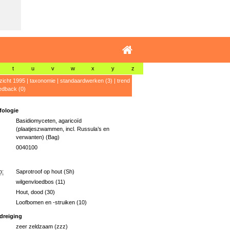
t
u
v
w
x
y
z
zicht 1995
|
taxonomie
|
standaardwerken (3)
|
trend
edback (0)
ologie
Basidiomyceten, agaricoïd
(plaatjeszwammen, incl. Russula’s en
verwanten) (Bag)
0040100
p:
Saprotroof op hout (Sh)
wilgenvloedbos (11)
Hout, dood (30)
Loofbomen en -struiken (10)
dreiging
zeer zeldzaam (zzz)