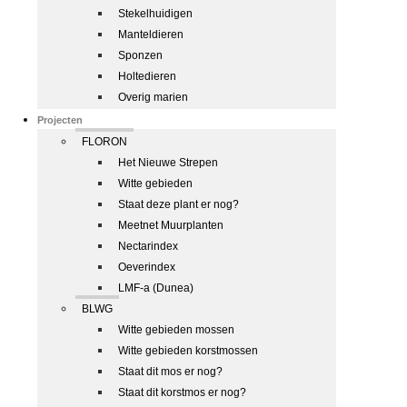
Stekelhuidigen
Manteldieren
Sponzen
Holtedieren
Overig marien
Projecten
FLORON
Het Nieuwe Strepen
Witte gebieden
Staat deze plant er nog?
Meetnet Muurplanten
Nectarindex
Oeverindex
LMF-a (Dunea)
BLWG
Witte gebieden mossen
Witte gebieden korstmossen
Staat dit mos er nog?
Staat dit korstmos er nog?