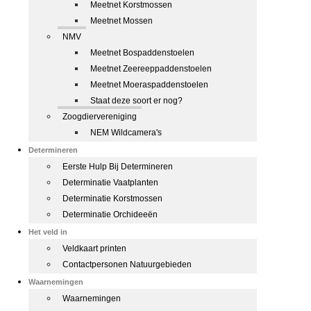
Meetnet Korstmossen
Meetnet Mossen
NMV
Meetnet Bospaddenstoelen
Meetnet Zeereeppaddenstoelen
Meetnet Moeraspaddenstoelen
Staat deze soort er nog?
Zoogdiervereniging
NEM Wildcamera's
Determineren
Eerste Hulp Bij Determineren
Determinatie Vaatplanten
Determinatie Korstmossen
Determinatie Orchideeën
Het veld in
Veldkaart printen
Contactpersonen Natuurgebieden
Waarnemingen
Waarnemingen