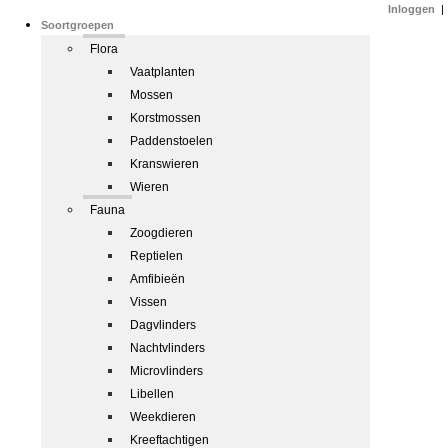
Inloggen
|
Soortgroepen
Flora
Vaatplanten
Mossen
Korstmossen
Paddenstoelen
Kranswieren
Wieren
Fauna
Zoogdieren
Reptielen
Amfibieën
Vissen
Dagvlinders
Nachtvlinders
Microvlinders
Libellen
Weekdieren
Kreeftachtigen