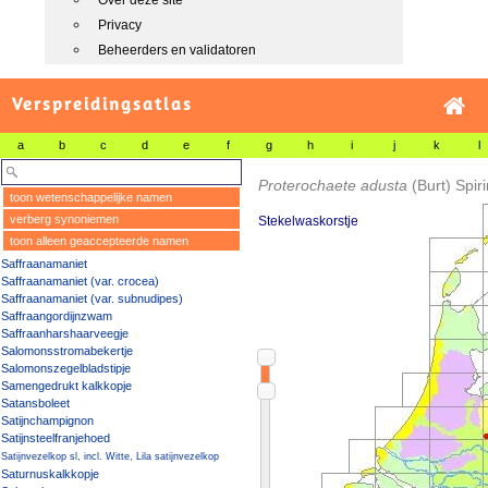
Over deze site
Privacy
Beheerders en validatoren
Verspreidingsatlas
a
b
c
d
e
f
g
h
i
j
k
l
Proterochaete adusta
(Burt) Spi
toon wetenschappelijke namen
verberg synoniemen
Stekelwaskorstje
toon alleen geaccepteerde namen
Saffraanamaniet
Saffraanamaniet (var. crocea)
Saffraanamaniet (var. subnudipes)
Saffraangordijnzwam
Saffraanharshaarveegje
Salomonsstromabekertje
Salomonszegelbladstipje
Samengedrukt kalkkopje
Satansboleet
Satijnchampignon
Satijnsteelfranjehoed
Satijnvezelkop sl, incl. Witte, Lila satijnvezelkop
Saturnuskalkkopje