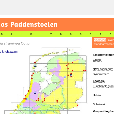
las Paddenstoelen
h
i
j
k
l
m
n
o
p
q
r
s
algemeen
|
over
ia straminea
Cotton
standaardwerke
le knotszwam
Taxonomie/morf
Groep:
NMV soortcode:
Synoniemen:
Ecologie
Functionele groe
Habitat:
Substraat:
Verspreiding/be