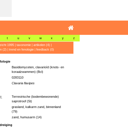
t
u
v
w
x
y
z
zicht 1995
|
taxonomie
|
artikelen (4)
|
n (2)
|
trend en fenologie
|
feedback (0)
ologie
Basidiomyceten, clavarioïd (knots- en
koraalzwammen) (Bcl)
0283110
Clavaria flavipes
p:
Terrestrische (bodembewonende)
saprotroof (St)
grasland, kalkarm zand, binnenland
(79)
zand, humusarm (14)
dreiging