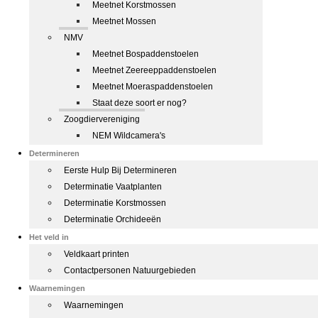
Meetnet Korstmossen
Meetnet Mossen
NMV
Meetnet Bospaddenstoelen
Meetnet Zeereeppaddenstoelen
Meetnet Moeraspaddenstoelen
Staat deze soort er nog?
Zoogdiervereniging
NEM Wildcamera's
Determineren
Eerste Hulp Bij Determineren
Determinatie Vaatplanten
Determinatie Korstmossen
Determinatie Orchideeën
Het veld in
Veldkaart printen
Contactpersonen Natuurgebieden
Waarnemingen
Waarnemingen