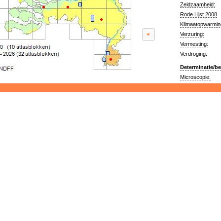
Zeldzaamheid:
Rode Lijst 2008
Klimaatopwarmin
Verzuring:
Vermesting:
Verdroging:
Determinatie/be
Microscopie: