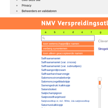
Over deze site
Privacy
Beheerders en validatoren
NMV Verspreidingsat
a
b
c
d
e
f
g
Clavar
toon wetenschappelijke namen
verberg synoniemen
Stroge
toon alleen geaccepteerde namen
Saffraanamaniet
Saffraanamaniet (var. crocea)
Saffraanamaniet (var. subnudipes)
Saffraangordijnzwam
Saffraanharshaarveegje
Salomonsstromabekertje
Salomonszegelbladstipje
Samengedrukt kalkkopje
Satansboleet
Satijnchampignon
Satijnsteelfranjehoed
Satijnvezelkop sl, incl. Witte, Lila satijnvezelkop
Saturnuskalkkopje