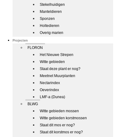
Stekelhuidigen
Manteldieren
Sponzen
Holtedieren
Overig marien
Projecten
FLORON
Het Nieuwe Strepen
Witte gebieden
Staat deze plant er nog?
Meetnet Muurplanten
Nectarindex
Oeverindex
LMF-a (Dunea)
BLWG
Witte gebieden mossen
Witte gebieden korstmossen
Staat dit mos er nog?
Staat dit korstmos er nog?