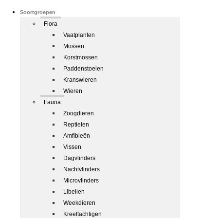
Soortgroepen
Flora
Vaatplanten
Mossen
Korstmossen
Paddenstoelen
Kranswieren
Wieren
Fauna
Zoogdieren
Reptielen
Amfibieën
Vissen
Dagvlinders
Nachtvlinders
Microvlinders
Libellen
Weekdieren
Kreeftachtigen