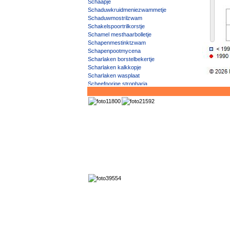
Schaapje
Schaduwkruidmeniezwammetje
Schaduwmostrilzwam
Schakelspoortrilkorstje
Schamel mesthaarbolletje
Schapenmestinktzwam
Schapenpootmycena
Scharlaken borstelbekertje
Scharlaken kalkkopje
Scharlaken wasplaat
Scheefporige stropharia
Scheefsporig donsschijfje
Scheefsporig mesthaarbolletje
Scheerlingroest
Schelpharpoenzwam
Schelpjesmolenaar sl, incl. Gewone, Grootsporige
schelpjesmolenaar
Schelpjesruitertje
Schelpjestaailing
Schelpkaalkopje
Schelpsatijnzwam
Schelptrechtertje
Schemermenhirzwammetje
Schemerwasje
Schermbloemen-heenroest
Schermbloemenroest
Schermbloemgist
Schermbloeminktpuntje