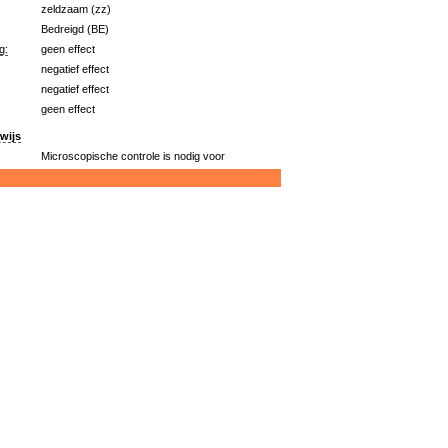
zeldzaam (zz)
Bedreigd (BE)
g:
geen effect
negatief effect
negatief effect
geen effect
wijs
Microscopische controle is nodig voor
zekere determinatie