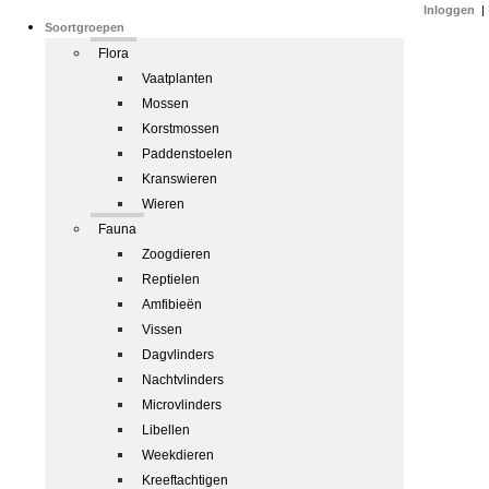
Inloggen
|
Soortgroepen
Flora
Vaatplanten
Mossen
Korstmossen
Paddenstoelen
Kranswieren
Wieren
Fauna
Zoogdieren
Reptielen
Amfibieën
Vissen
Dagvlinders
Nachtvlinders
Microvlinders
Libellen
Weekdieren
Kreeftachtigen