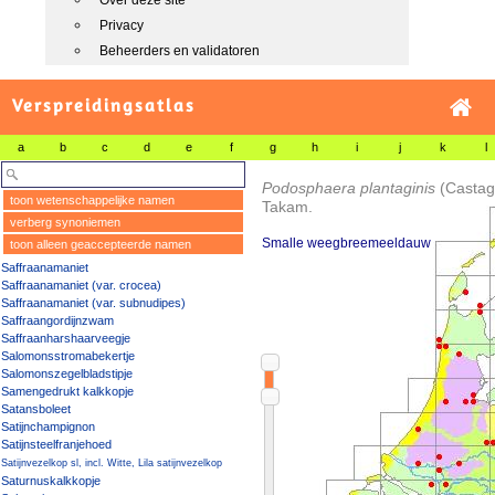
Over deze site
Privacy
Beheerders en validatoren
Verspreidingsatlas
a
b
c
d
e
f
g
h
i
j
k
l
Podosphaera plantaginis
(Castag
toon wetenschappelijke namen
Takam.
verberg synoniemen
Smalle weegbreemeeldauw
toon alleen geaccepteerde namen
Saffraanamaniet
Saffraanamaniet (var. crocea)
Saffraanamaniet (var. subnudipes)
Saffraangordijnzwam
Saffraanharshaarveegje
Salomonsstromabekertje
Salomonszegelbladstipje
Samengedrukt kalkkopje
Satansboleet
Satijnchampignon
Satijnsteelfranjehoed
Satijnvezelkop sl, incl. Witte, Lila satijnvezelkop
Saturnuskalkkopje