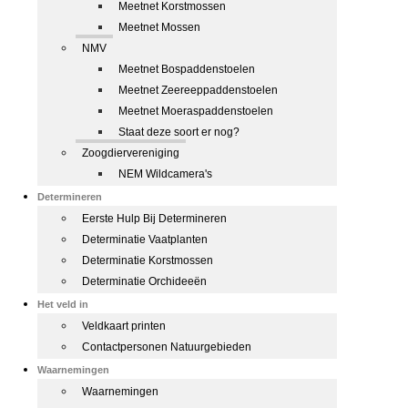
Meetnet Korstmossen
Meetnet Mossen
NMV
Meetnet Bospaddenstoelen
Meetnet Zeereeppaddenstoelen
Meetnet Moeraspaddenstoelen
Staat deze soort er nog?
Zoogdiervereniging
NEM Wildcamera's
Determineren
Eerste Hulp Bij Determineren
Determinatie Vaatplanten
Determinatie Korstmossen
Determinatie Orchideeën
Het veld in
Veldkaart printen
Contactpersonen Natuurgebieden
Waarnemingen
Waarnemingen