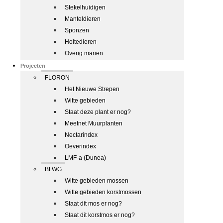
Stekelhuidigen
Manteldieren
Sponzen
Holtedieren
Overig marien
Projecten
FLORON
Het Nieuwe Strepen
Witte gebieden
Staat deze plant er nog?
Meetnet Muurplanten
Nectarindex
Oeverindex
LMF-a (Dunea)
BLWG
Witte gebieden mossen
Witte gebieden korstmossen
Staat dit mos er nog?
Staat dit korstmos er nog?