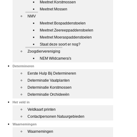
Meetnet Korstmossen
Meetnet Mossen
NMV
Meetnet Bospaddenstoelen
Meetnet Zeereeppaddenstoelen
Meetnet Moeraspaddenstoelen
Staat deze soort er nog?
Zoogdiervereniging
NEM Wildcamera's
Determineren
Eerste Hulp Bij Determineren
Determinatie Vaatplanten
Determinatie Korstmossen
Determinatie Orchideeën
Het veld in
Veldkaart printen
Contactpersonen Natuurgebieden
Waarnemingen
Waarnemingen