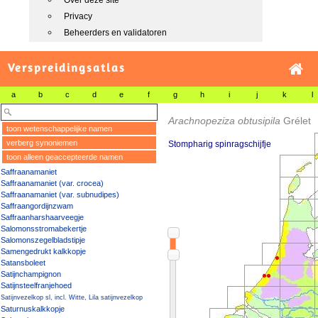
Over deze site
Privacy
Beheerders en validatoren
Verspreidingsatlas
a
b
c
d
e
f
g
h
i
j
k
l
Arachnopeziza obtusipila
Grélet
toon wetenschappelijke namen
verberg synoniemen
Stompharig spinragschijfje
toon alleen geaccepteerde namen
Saffraanamaniet
Saffraanamaniet (var. crocea)
Saffraanamaniet (var. subnudipes)
Saffraangordijnzwam
Saffraanharshaarveegje
Salomonsstromabekertje
Salomonszegelbladstipje
Samengedrukt kalkkopje
Satansboleet
Satijnchampignon
Satijnsteelfranjehoed
Satijnvezelkop sl, incl. Witte, Lila satijnvezelkop
Saturnuskalkkopje