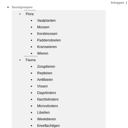
Inloggen
|
Soortgroepen
Flora
Vaatplanten
Mossen
Korstmossen
Paddenstoelen
Kranswieren
Wieren
Fauna
Zoogdieren
Reptielen
Amfibieën
Vissen
Dagvlinders
Nachtvlinders
Microvlinders
Libellen
Weekdieren
Kreeftachtigen