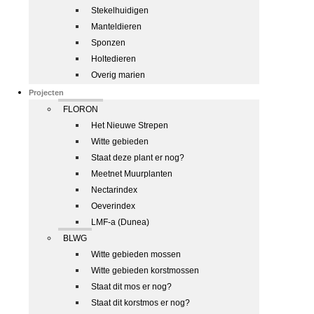
Stekelhuidigen
Manteldieren
Sponzen
Holtedieren
Overig marien
Projecten
FLORON
Het Nieuwe Strepen
Witte gebieden
Staat deze plant er nog?
Meetnet Muurplanten
Nectarindex
Oeverindex
LMF-a (Dunea)
BLWG
Witte gebieden mossen
Witte gebieden korstmossen
Staat dit mos er nog?
Staat dit korstmos er nog?