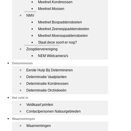
Meetnet Korstmossen
Meetnet Mossen
NMV
Meetnet Bospaddenstoelen
Meetnet Zeereeppaddenstoelen
Meetnet Moeraspaddenstoelen
Staat deze soort er nog?
Zoogdiervereniging
NEM Wildcamera's
Determineren
Eerste Hulp Bij Determineren
Determinatie Vaatplanten
Determinatie Korstmossen
Determinatie Orchideeën
Het veld in
Veldkaart printen
Contactpersonen Natuurgebieden
Waarnemingen
Waarnemingen