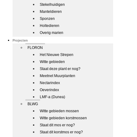
Stekelhuidigen
Manteldieren
Sponzen
Holtedieren
Overig marien
Projecten
FLORON
Het Nieuwe Strepen
Witte gebieden
Staat deze plant er nog?
Meetnet Muurplanten
Nectarindex
Oeverindex
LMF-a (Dunea)
BLWG
Witte gebieden mossen
Witte gebieden korstmossen
Staat dit mos er nog?
Staat dit korstmos er nog?