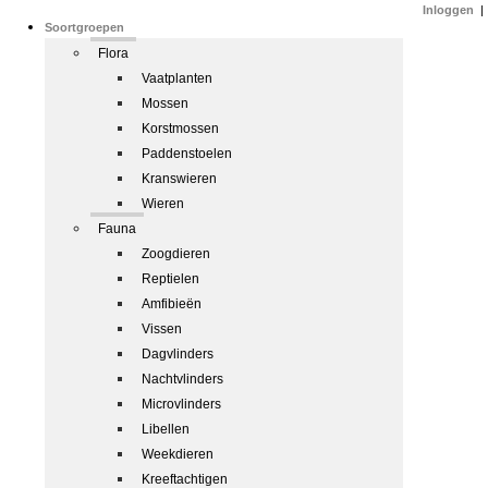
Inloggen
|
Soortgroepen
Flora
Vaatplanten
Mossen
Korstmossen
Paddenstoelen
Kranswieren
Wieren
Fauna
Zoogdieren
Reptielen
Amfibieën
Vissen
Dagvlinders
Nachtvlinders
Microvlinders
Libellen
Weekdieren
Kreeftachtigen