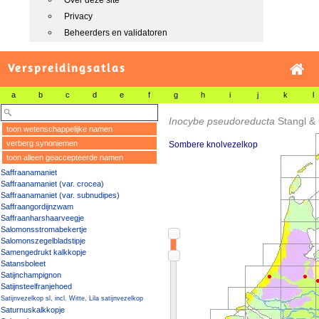
Over deze site
Privacy
Beheerders en validatoren
Verspreidingsatlas
a
b
c
d
e
f
g
h
i
j
k
l
Inocybe pseudoreducta
Stangl &
toon wetenschappelijke namen
verberg synoniemen
Sombere knolvezelkop
toon alleen geaccepteerde namen
Saffraanamaniet
Saffraanamaniet (var. crocea)
Saffraanamaniet (var. subnudipes)
Saffraangordijnzwam
Saffraanharshaarveegje
Salomonsstromabekertje
Salomonszegelbladstipje
Samengedrukt kalkkopje
Satansboleet
Satijnchampignon
Satijnsteelfranjehoed
Satijnvezelkop sl, incl. Witte, Lila satijnvezelkop
Saturnuskalkkopje