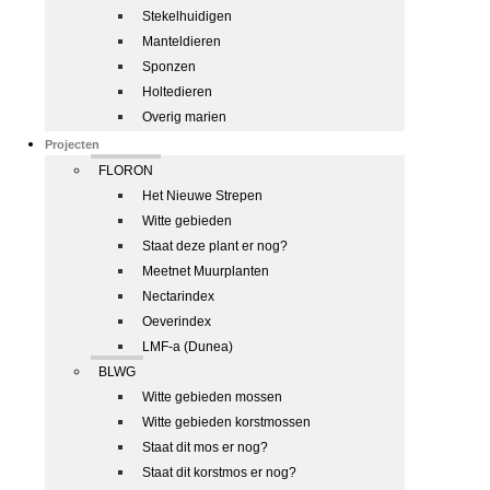
Stekelhuidigen
Manteldieren
Sponzen
Holtedieren
Overig marien
Projecten
FLORON
Het Nieuwe Strepen
Witte gebieden
Staat deze plant er nog?
Meetnet Muurplanten
Nectarindex
Oeverindex
LMF-a (Dunea)
BLWG
Witte gebieden mossen
Witte gebieden korstmossen
Staat dit mos er nog?
Staat dit korstmos er nog?