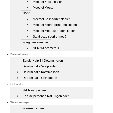
Meetnet Korstmossen
Meetnet Mossen
NMV
Meetnet Bospaddenstoelen
Meetnet Zeereeppaddenstoelen
Meetnet Moeraspaddenstoelen
Staat deze soort er nog?
Zoogdiervereniging
NEM Wildcamera's
Determineren
Eerste Hulp Bij Determineren
Determinatie Vaatplanten
Determinatie Korstmossen
Determinatie Orchideeën
Het veld in
Veldkaart printen
Contactpersonen Natuurgebieden
Waarnemingen
Waarnemingen