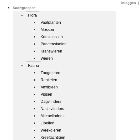
Inloggen
|
Soortgroepen
Flora
Vaatplanten
Mossen
Korstmossen
Paddenstoelen
Kranswieren
Wieren
Fauna
Zoogdieren
Reptielen
Amfibieën
Vissen
Dagvlinders
Nachtvlinders
Microvlinders
Libellen
Weekdieren
Kreeftachtigen