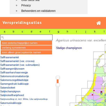
Over deze site
Privacy
Beheerders en validatoren
Verspreidingsatlas
a
b
c
d
e
f
g
h
i
j
k
l
Agaricus urinascens
var.
excelle
toon wetenschappelijke namen
verberg synoniemen
Statige champignon
toon alleen geaccepteerde namen
Saffraanamaniet
Saffraanamaniet (var. crocea)
Saffraanamaniet (var. subnudipes)
Saffraangordijnzwam
Saffraanharshaarveegje
Salomonsstromabekertje
Salomonszegelbladstipje
Samengedrukt kalkkopje
Satansboleet
Satijnchampignon
Satijnsteelfranjehoed
Satijnvezelkop sl, incl. Witte, Lila satijnvezelkop
Saturnuskalkkopje