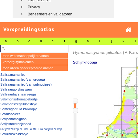
Over deze site
Privacy
Beheerders en validatoren
Verspreidingsatlas
a
b
c
d
e
f
g
h
i
j
k
l
Hymenoscyphus pileatus
(P. Kars
toon wetenschappelijke namen
verberg synoniemen
Schijnknoopje
toon alleen geaccepteerde namen
Saffraanamaniet
Saffraanamaniet (var. crocea)
Saffraanamaniet (var. subnudipes)
Saffraangordijnzwam
Saffraanharshaarveegje
Salomonsstromabekertje
Salomonszegelbladstipje
Samengedrukt kalkkopje
Satansboleet
Satijnchampignon
Satijnsteelfranjehoed
Satijnvezelkop sl, incl. Witte, Lila satijnvezelkop
Saturnuskalkkopje