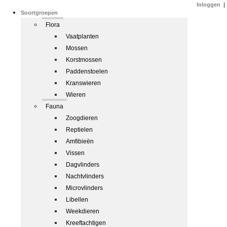
Inloggen
|
Soortgroepen
Flora
Vaatplanten
Mossen
Korstmossen
Paddenstoelen
Kranswieren
Wieren
Fauna
Zoogdieren
Reptielen
Amfibieën
Vissen
Dagvlinders
Nachtvlinders
Microvlinders
Libellen
Weekdieren
Kreeftachtigen