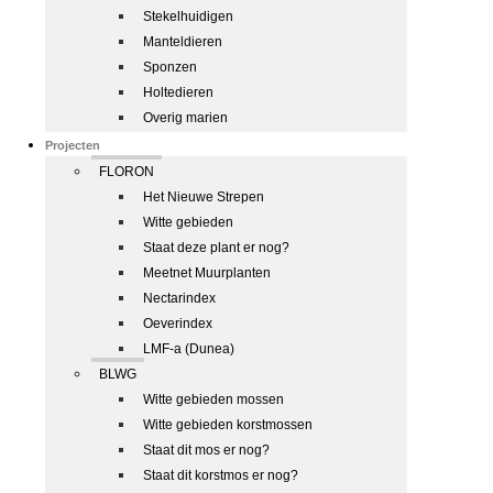
Stekelhuidigen
Manteldieren
Sponzen
Holtedieren
Overig marien
Projecten
FLORON
Het Nieuwe Strepen
Witte gebieden
Staat deze plant er nog?
Meetnet Muurplanten
Nectarindex
Oeverindex
LMF-a (Dunea)
BLWG
Witte gebieden mossen
Witte gebieden korstmossen
Staat dit mos er nog?
Staat dit korstmos er nog?