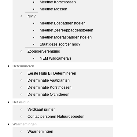
Meetnet Korstmossen
Meetnet Mossen
NMV
Meetnet Bospaddenstoelen
Meetnet Zeereeppaddenstoelen
Meetnet Moeraspaddenstoelen
Staat deze soort er nog?
Zoogdiervereniging
NEM Wildcamera's
Determineren
Eerste Hulp Bij Determineren
Determinatie Vaatplanten
Determinatie Korstmossen
Determinatie Orchideeën
Het veld in
Veldkaart printen
Contactpersonen Natuurgebieden
Waarnemingen
Waarnemingen