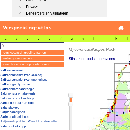
Over deze site
Privacy
Beheerders en validatoren
Verspreidingsatlas
a
b
c
d
e
f
g
h
i
j
k
l
Mycena capillaripes
Peck
toon wetenschappelijke namen
verberg synoniemen
Stinkende roodsnedemycena
toon alleen geaccepteerde namen
Saffraanamaniet
Saffraanamaniet (var. crocea)
Saffraanamaniet (var. subnudipes)
Saffraangordijnzwam
Saffraanharshaarveegje
Salomonsstromabekertje
Salomonszegelbladstipje
Samengedrukt kalkkopje
Satansboleet
Satijnchampignon
Satijnsteelfranjehoed
Satijnvezelkop sl, incl. Witte, Lila satijnvezelkop
Saturnuskalkkopje