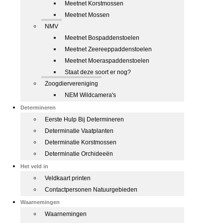
Meetnet Korstmossen
Meetnet Mossen
NMV
Meetnet Bospaddenstoelen
Meetnet Zeereeppaddenstoelen
Meetnet Moeraspaddenstoelen
Staat deze soort er nog?
Zoogdiervereniging
NEM Wildcamera's
Determineren
Eerste Hulp Bij Determineren
Determinatie Vaatplanten
Determinatie Korstmossen
Determinatie Orchideeën
Het veld in
Veldkaart printen
Contactpersonen Natuurgebieden
Waarnemingen
Waarnemingen