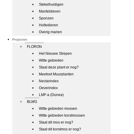
Stekelhuidigen
Manteldieren
Sponzen
Holtedieren
Overig marien
Projecten
FLORON
Het Nieuwe Strepen
Witte gebieden
Staat deze plant er nog?
Meetnet Muurplanten
Nectarindex
Oeverindex
LMF-a (Dunea)
BLWG
Witte gebieden mossen
Witte gebieden korstmossen
Staat dit mos er nog?
Staat dit korstmos er nog?