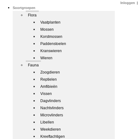
Inloggen
|
Soortgroepen
Flora
Vaatplanten
Mossen
Korstmossen
Paddenstoelen
Kranswieren
Wieren
Fauna
Zoogdieren
Reptielen
Amfibieën
Vissen
Dagvlinders
Nachtvlinders
Microvlinders
Libellen
Weekdieren
Kreeftachtigen