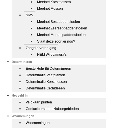
Meetnet Korstmossen
Meetnet Mossen
NMV
Meetnet Bospaddenstoelen
Meetnet Zeereeppaddenstoelen
Meetnet Moeraspaddenstoelen
Staat deze soort er nog?
Zoogdiervereniging
NEM Wildcamera's
Determineren
Eerste Hulp Bij Determineren
Determinatie Vaatplanten
Determinatie Korstmossen
Determinatie Orchideeën
Het veld in
Veldkaart printen
Contactpersonen Natuurgebieden
Waarnemingen
Waarnemingen