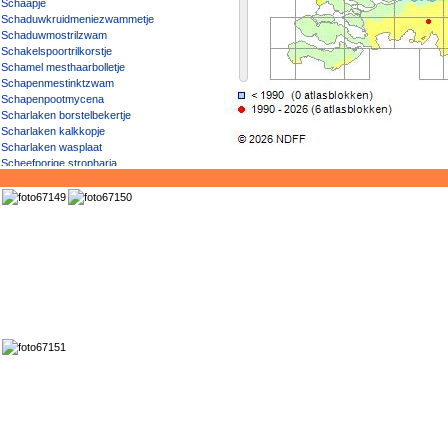
Schaapje
Schaduwkruidmeniezwammetje
Schaduwmostrilzwam
Schakelspoortrilkorstje
Schamel mesthaarbolletje
Schapenmestinktzwam
Schapenpootmycena
Scharlaken borstelbekertje
Scharlaken kalkkopje
Scharlaken wasplaat
Scheefporige stropharia
Scheefsporig donsschijfje
Scheefsporig mesthaarbolletje
Scheerlingroest
Schelpharpoenzwam
Schelpjesmolenaar sl, incl. Gewone, Grootsporige
schelpjesmolenaar
Schelpjesruitertje
Schelpjestaailing
Schelpkaalkopje
Schelpsatijnzwam
Schelptrechtertje
Schemermenhirzwammetje
Schemerwasje
Schermbloemen-heenroest
Schermbloemenroest
Schermbloemgist
Schermbloeminktpuntje