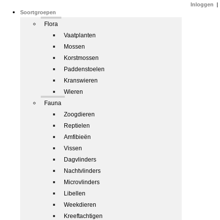
Inloggen
|
Soortgroepen
Flora
Vaatplanten
Mossen
Korstmossen
Paddenstoelen
Kranswieren
Wieren
Fauna
Zoogdieren
Reptielen
Amfibieën
Vissen
Dagvlinders
Nachtvlinders
Microvlinders
Libellen
Weekdieren
Kreeftachtigen