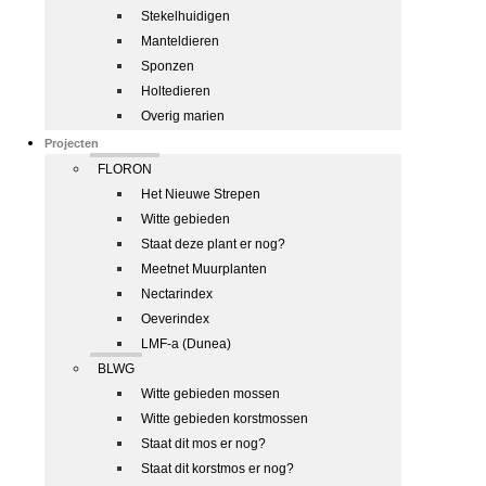
Stekelhuidigen
Manteldieren
Sponzen
Holtedieren
Overig marien
Projecten
FLORON
Het Nieuwe Strepen
Witte gebieden
Staat deze plant er nog?
Meetnet Muurplanten
Nectarindex
Oeverindex
LMF-a (Dunea)
BLWG
Witte gebieden mossen
Witte gebieden korstmossen
Staat dit mos er nog?
Staat dit korstmos er nog?