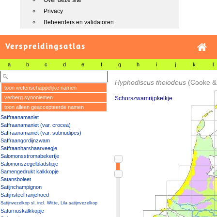
Over deze site
Privacy
Beheerders en validatoren
Verspreidingsatlas
a
b
c
d
e
f
g
h
i
j
k
l
Hyphodiscus theiodeus
(Cooke & 
toon wetenschappelijke namen
verberg synoniemen
Schorszwamrijpkelkje
toon alleen geaccepteerde namen
Saffraanamaniet
Saffraanamaniet (var. crocea)
Saffraanamaniet (var. subnudipes)
Saffraangordijnzwam
Saffraanharshaarveegje
Salomonsstromabekertje
Salomonszegelbladstipje
Samengedrukt kalkkopje
Satansboleet
Satijnchampignon
Satijnsteelfranjehoed
Satijnvezelkop sl, incl. Witte, Lila satijnvezelkop
Saturnuskalkkopje