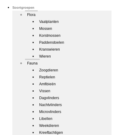
Soortgroepen
Flora
Vaatplanten
Mossen
Korstmossen
Paddenstoelen
Kranswieren
Wieren
Fauna
Zoogdieren
Reptielen
Amfibieën
Vissen
Dagvlinders
Nachtvlinders
Microvlinders
Libellen
Weekdieren
Kreeftachtigen