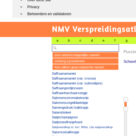
Over deze site
Privacy
Beheerders en validatoren
NMV Verspreidingsat
a
b
c
d
e
f
g
Puccin
toon wetenschappelijke namen
verberg synoniemen
Scheerl
toon alleen geaccepteerde namen
Saffraanamaniet
Saffraanamaniet (var. crocea)
Saffraanamaniet (var. subnudipes)
Saffraangordijnzwam
Saffraanharshaarveegje
Salomonsstromabekertje
Salomonszegelbladstipje
Samengedrukt kalkkopje
Satansboleet
Satijnchampignon
Satijnsteelfranjehoed
Satijnvezelkop sl, incl. Witte, Lila satijnvezelkop
Saturnuskalkkopje