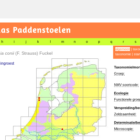
las Paddenstoelen
h
i
j
k
l
m
n
o
p
q
r
s
algemeen
|
taxo
ia conii
(F. Strauss) Fuckel
taxonomie
|
sta
ingroest
Taxonomie/morf
Groep:
NMV soortcode:
Ecologie
Functionele groe
Verspreiding/be
Zeldzaamheid:
Determinatie/be
Microscopie: