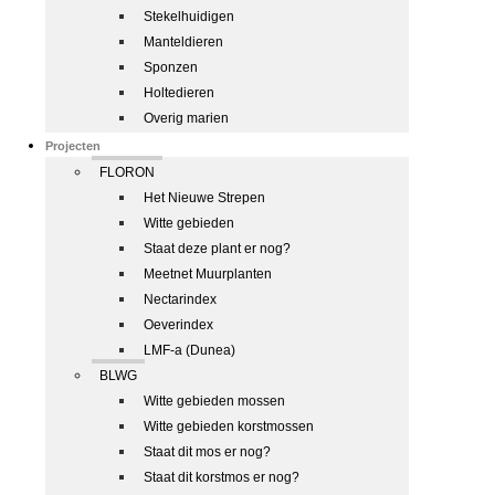
Stekelhuidigen
Manteldieren
Sponzen
Holtedieren
Overig marien
Projecten
FLORON
Het Nieuwe Strepen
Witte gebieden
Staat deze plant er nog?
Meetnet Muurplanten
Nectarindex
Oeverindex
LMF-a (Dunea)
BLWG
Witte gebieden mossen
Witte gebieden korstmossen
Staat dit mos er nog?
Staat dit korstmos er nog?