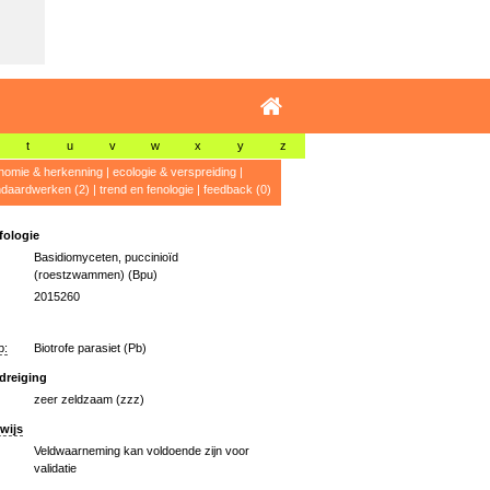
t
u
v
w
x
y
z
nomie & herkenning
|
ecologie & verspreiding
|
ndaardwerken (2)
|
trend en fenologie
|
feedback (0)
ologie
Basidiomyceten, puccinioïd
(roestzwammen) (Bpu)
2015260
p:
Biotrofe parasiet (Pb)
dreiging
zeer zeldzaam (zzz)
wijs
Veldwaarneming kan voldoende zijn voor
validatie