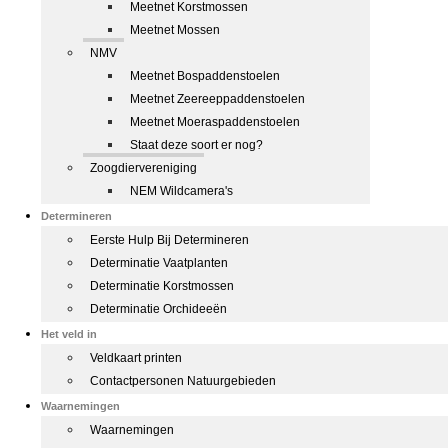
Meetnet Korstmossen
Meetnet Mossen
NMV
Meetnet Bospaddenstoelen
Meetnet Zeereeppaddenstoelen
Meetnet Moeraspaddenstoelen
Staat deze soort er nog?
Zoogdiervereniging
NEM Wildcamera's
Determineren
Eerste Hulp Bij Determineren
Determinatie Vaatplanten
Determinatie Korstmossen
Determinatie Orchideeën
Het veld in
Veldkaart printen
Contactpersonen Natuurgebieden
Waarnemingen
Waarnemingen