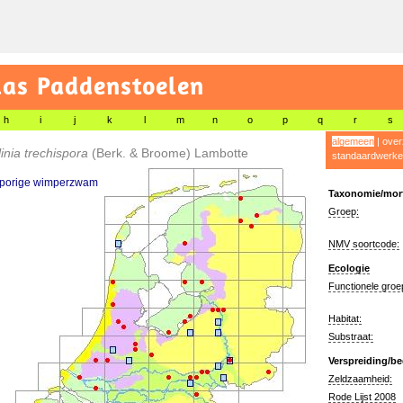
las Paddenstoelen
h
i
j
k
l
m
n
o
p
q
r
s
algemeen
|
over
linia trechispora
(Berk. & Broome) Lambotte
standaardwerke
sporige wimperzwam
Taxonomie/morf
Groep:
NMV soortcode:
Ecologie
Functionele groe
Habitat:
Substraat:
Verspreiding/be
Zeldzaamheid:
Rode Lijst 2008