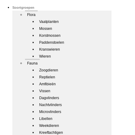
Soortgroepen
Flora
Vaatplanten
Mossen
Korstmossen
Paddenstoelen
Kranswieren
Wieren
Fauna
Zoogdieren
Reptielen
Amfibieën
Vissen
Dagvlinders
Nachtvlinders
Microvlinders
Libellen
Weekdieren
Kreeftachtigen