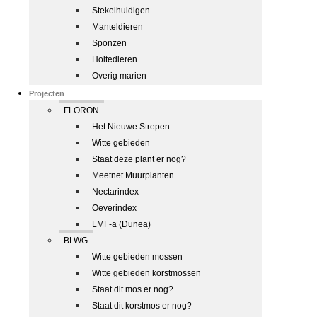
Stekelhuidigen
Manteldieren
Sponzen
Holtedieren
Overig marien
Projecten
FLORON
Het Nieuwe Strepen
Witte gebieden
Staat deze plant er nog?
Meetnet Muurplanten
Nectarindex
Oeverindex
LMF-a (Dunea)
BLWG
Witte gebieden mossen
Witte gebieden korstmossen
Staat dit mos er nog?
Staat dit korstmos er nog?