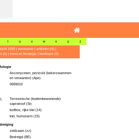
t
u
v
w
x
y
z
zicht 1995
|
taxonomie
|
artikelen (4)
|
n (6)
|
trend en fenologie
|
feedback (0)
ologie
Ascomyceten, pezizoïd (bekerzwammen
en verwanten) (Ape)
0689010
p:
Terrestrische (bodembewonende)
saprotroof (St)
loofbos, rijke klei (14)
klei, humusarm (15)
dreiging
zeldzaam (zz)
Bedreigd (BE)