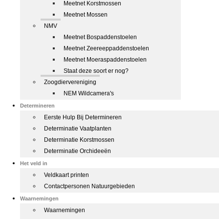
Meetnet Korstmossen
Meetnet Mossen
NMV
Meetnet Bospaddenstoelen
Meetnet Zeereeppaddenstoelen
Meetnet Moeraspaddenstoelen
Staat deze soort er nog?
Zoogdiervereniging
NEM Wildcamera's
Determineren
Eerste Hulp Bij Determineren
Determinatie Vaatplanten
Determinatie Korstmossen
Determinatie Orchideeën
Het veld in
Veldkaart printen
Contactpersonen Natuurgebieden
Waarnemingen
Waarnemingen