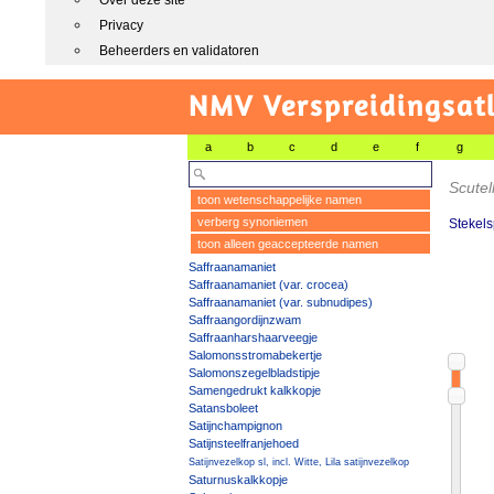
Over deze site
Privacy
Beheerders en validatoren
NMV Verspreidingsat
a
b
c
d
e
f
g
Scutel
toon wetenschappelijke namen
verberg synoniemen
Stekel
toon alleen geaccepteerde namen
Saffraanamaniet
Saffraanamaniet (var. crocea)
Saffraanamaniet (var. subnudipes)
Saffraangordijnzwam
Saffraanharshaarveegje
Salomonsstromabekertje
Salomonszegelbladstipje
Samengedrukt kalkkopje
Satansboleet
Satijnchampignon
Satijnsteelfranjehoed
Satijnvezelkop sl, incl. Witte, Lila satijnvezelkop
Saturnuskalkkopje