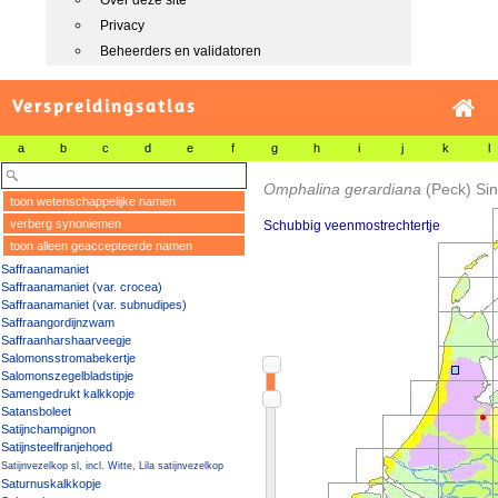
Over deze site
Privacy
Beheerders en validatoren
Verspreidingsatlas
a
b
c
d
e
f
g
h
i
j
k
l
Omphalina gerardiana
(Peck) Si
toon wetenschappelijke namen
verberg synoniemen
Schubbig veenmostrechtertje
toon alleen geaccepteerde namen
Saffraanamaniet
Saffraanamaniet (var. crocea)
Saffraanamaniet (var. subnudipes)
Saffraangordijnzwam
Saffraanharshaarveegje
Salomonsstromabekertje
Salomonszegelbladstipje
Samengedrukt kalkkopje
Satansboleet
Satijnchampignon
Satijnsteelfranjehoed
Satijnvezelkop sl, incl. Witte, Lila satijnvezelkop
Saturnuskalkkopje