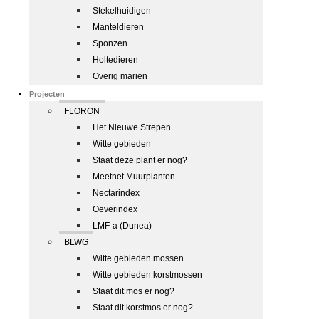
Stekelhuidigen
Manteldieren
Sponzen
Holtedieren
Overig marien
Projecten
FLORON
Het Nieuwe Strepen
Witte gebieden
Staat deze plant er nog?
Meetnet Muurplanten
Nectarindex
Oeverindex
LMF-a (Dunea)
BLWG
Witte gebieden mossen
Witte gebieden korstmossen
Staat dit mos er nog?
Staat dit korstmos er nog?