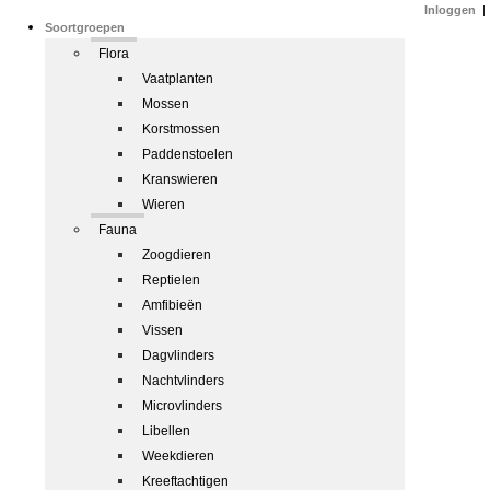
Inloggen
|
Soortgroepen
Flora
Vaatplanten
Mossen
Korstmossen
Paddenstoelen
Kranswieren
Wieren
Fauna
Zoogdieren
Reptielen
Amfibieën
Vissen
Dagvlinders
Nachtvlinders
Microvlinders
Libellen
Weekdieren
Kreeftachtigen