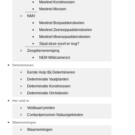
Meetnet Korstmossen
Meetnet Mossen
NMV
Meetnet Bospaddenstoelen
Meetnet Zeereeppaddenstoelen
Meetnet Moeraspaddenstoelen
Staat deze soort er nog?
Zoogdiervereniging
NEM Wildcamera's
Determineren
Eerste Hulp Bij Determineren
Determinatie Vaatplanten
Determinatie Korstmossen
Determinatie Orchideeën
Het veld in
Veldkaart printen
Contactpersonen Natuurgebieden
Waarnemingen
Waarnemingen