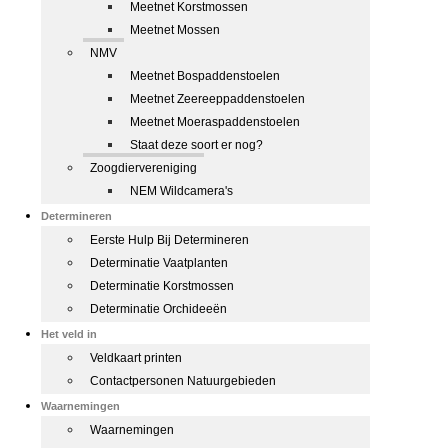
Meetnet Korstmossen
Meetnet Mossen
NMV
Meetnet Bospaddenstoelen
Meetnet Zeereeppaddenstoelen
Meetnet Moeraspaddenstoelen
Staat deze soort er nog?
Zoogdiervereniging
NEM Wildcamera's
Determineren
Eerste Hulp Bij Determineren
Determinatie Vaatplanten
Determinatie Korstmossen
Determinatie Orchideeën
Het veld in
Veldkaart printen
Contactpersonen Natuurgebieden
Waarnemingen
Waarnemingen