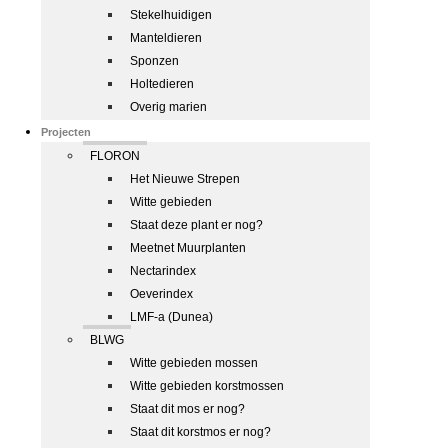
Stekelhuidigen
Manteldieren
Sponzen
Holtedieren
Overig marien
Projecten
FLORON
Het Nieuwe Strepen
Witte gebieden
Staat deze plant er nog?
Meetnet Muurplanten
Nectarindex
Oeverindex
LMF-a (Dunea)
BLWG
Witte gebieden mossen
Witte gebieden korstmossen
Staat dit mos er nog?
Staat dit korstmos er nog?