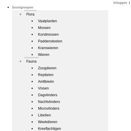
Inloggen
|
Soortgroepen
Flora
Vaatplanten
Mossen
Korstmossen
Paddenstoelen
Kranswieren
Wieren
Fauna
Zoogdieren
Reptielen
Amfibieën
Vissen
Dagvlinders
Nachtvlinders
Microvlinders
Libellen
Weekdieren
Kreeftachtigen