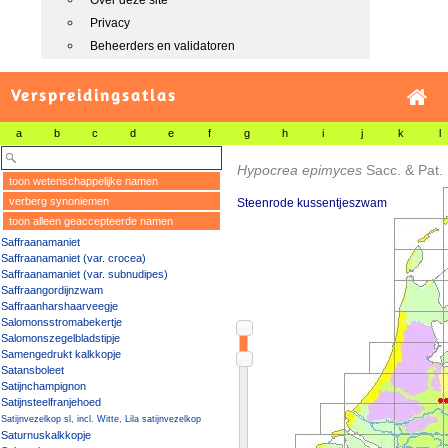
Over deze site
Privacy
Beheerders en validatoren
Verspreidingsatlas
a
b
c
d
e
f
g
h
i
j
k
l
Hypocrea epimyces
Sacc. & Pat.
toon wetenschappelijke namen
verberg synoniemen
Steenrode kussentjeszwam
toon alleen geaccepteerde namen
Saffraanamaniet
Saffraanamaniet (var. crocea)
Saffraanamaniet (var. subnudipes)
Saffraangordijnzwam
Saffraanharshaarveegje
Salomonsstromabekertje
Salomonszegelbladstipje
Samengedrukt kalkkopje
Satansboleet
Satijnchampignon
Satijnsteelfranjehoed
Satijnvezelkop sl, incl. Witte, Lila satijnvezelkop
Saturnuskalkkopje